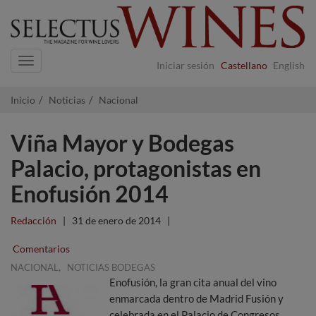
Navigation
Iniciar sesión
Castellano
English
Inicio
Noticias
Nacional
Viña Mayor y Bodegas
Palacio, protagonistas en
Enofusión 2014
Redacción
|
31 de enero de 2014
|
Comentarios
,
NACIONAL
NOTICIAS BODEGAS
Enofusión, la gran cita anual del vino
enmarcada dentro de Madrid Fusión y
celebrada en el Palacio de Congresos