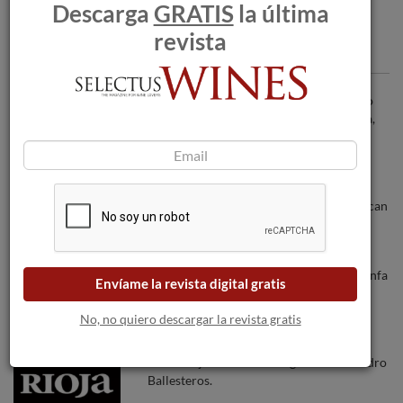
Descarga
GRATIS
la última
revista
Articulos recomendados
Rioja desvela en ProWein 2022 su nuevo
posicionamiento internacional de marca,
“Spain’s Finest”
Los incendios forestales amenazan a las
bodegas a medida que las llamas se acercan
a Burdeos.
Viñedos y Bodegas Sierra Cantabria triunfa
Envíame la revista digital gratis
en la Guía Peñín 2026
No, no quiero descargar la revista gratis
Doce Riojas excelentes según el MW Pedro
Ballesteros.