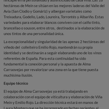
hincapié en la personalidad y autenticidad de cada viña. Las 18
hectáreas de Meín se sitúan en las mejores laderas del Valle del
Avia (San Clodio y Gomáriz) y albergan varietales como
Treixadura, Godello, Lado, Loureira, Torrontés y Albariño. Estas
variedades para elaborar blancos conviven con el caíño tinto,
brancellao o souson, entre otros, destinados a la elaboración de
unos tintos de una personalidad única.
La excepcionalidad y singularidad de las apenas 2 hectáreas del
viñedo del colleiteiro Emilio Rojo, mantendrán su propia
identidad y se destinarán a seguir elaborando uno de los vinos
referentes de España. Para esta continuidad ha sido
fundamental la conexión personal y la apuesta de Alma
Carraovejas por revalorizar una zona en la que tiene puesta
muchísima ilusión.
Equipo técnico
El equipo de Alma Carraovejas ya está trabajando en
colaboración con el equipo de viticultura y elaboración de Viña
Meín y Emilio Rojo. La dirección técnica estará en manos de
Laura Montero que se ha incorporado en fechas recientes al