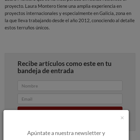
proyecto. Laura Montero tiene una amplia experiencia en
proyectos internacionales y especialmente en Galicia, zona en
la que lleva trabajando desde el año 2012, conociendo al detalle
estos terruños únicos.
Recibe artículos como este en tu
bandeja de entrada
Apúntame
×
100% seguro. Nunca te enviaremos spam.
Apúntate a nuestra newsletter y