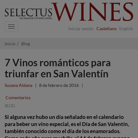
Navigation
Iniciar sesión
Castellano
English
Inicio
Blog
7 Vinos románticos para
triunfar en San Valentín
Susana Aldana
|
8 de febrero de 2016
|
Comentarios
BLOG
Si alguna vez hubo un día señalado en el calendario
para beber un vino especial, es el Día de San Valentín,
también conocido como el día de los enamorados.