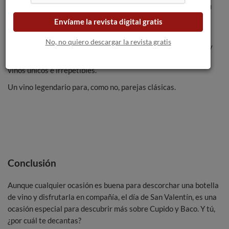
escuchan
Vega Sicilia
, conocen su
significado.
Envíame la revista digital gratis
Se trata de uno de los vinos más
No, no quiero descargar la revista gratis
reconocidos a nivel internacional, con una historia, tradición y
un proceso de elaboración muy meticuloso, para lograr unos
vinos únicos e irrepetibles.
Un vino legendario para, como no, parejas clásicas.
Conclusión
Aunque cualquier ocasión es buena para descorchar una botella
de vino y disfrutarla en compañía, el día de San Valentín, es una
ocasión especial para descubrir más sobre Cupido y Baco. Y tú,
¿por cuál te decantas?