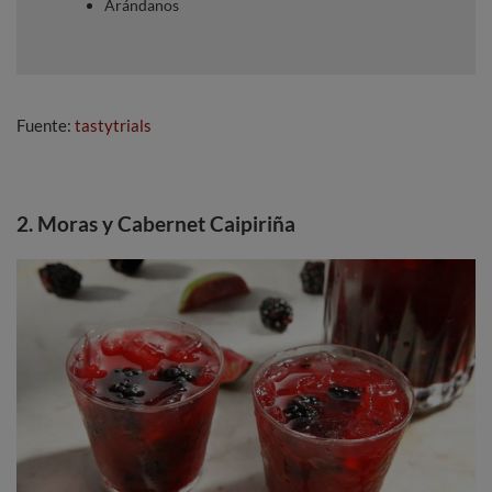
Arándanos
Fuente:
tastytrials
2. Moras y Cabernet Caipiriña