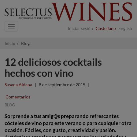
Navigation
Iniciar sesión
Castellano
English
Inicio
Blog
12 deliciosos cocktails
hechos con vino
Susana Aldana
|
8 de septiembre de 2015
|
Comentarios
BLOG
Sorprende a tus amig@s preparando refrescantes
cócteles de vino para este verano o para cualquier otra
ocasión. Fáciles, con gusto, creatividad y pasión.