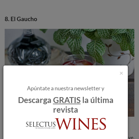
8. El Gaucho
×
Apúntate a nuestra newsletter y
Descarga
GRATIS
la última
revista
Una receta inspirada en la combinación de tequila y café,
presente en gran variedad de cócteles. Sin embargo, la
innovación llega con el toque de vino tinto Malbec, cálido, suave,