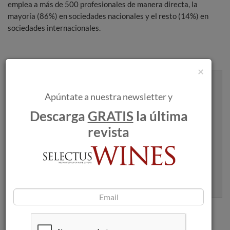
emplea a más de 500 profesionales de manera directa, la
mayoría (86%) en sociedades nacionales y el resto (14%) en
sociedades internacionales.
×
Recibe artículos como este en tu
Apúntate a nuestra newsletter y
bandeja de entrada
Descarga
GRATIS
la última
revista
Apúntame
100% seguro. Nunca te enviaremos spam.