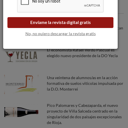
Articulos recomendados
Los incendios forestales amenazan a las
Envíame la revista digital gratis
bodegas a medida que las llamas se acercan
No, no quiero descargar la revista gratis
a Burdeos.
El economista Rafael Verdú Pascual es
elegido nuevo presidente de la DO Yecla
Una veintena de alumnos/as en la acción
formativa de suelos vitícolas impulsada por
la D.O. Monterrei
Pico Palomares y Cabezaparda, el nuevo
proyecto de Viña Salceda centrado en la
singularidad de dos paisajes excepcionales
de Rioja.