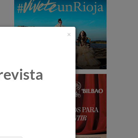
×
revista