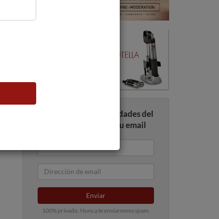
Recibe todas las novedades del
mundo del vino en tu email
Enviar
100% privado. Nunca te enviaremos spam.