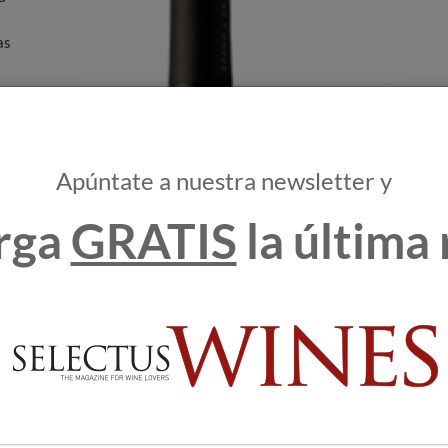
as
ste
e
e
Apúntate a nuestra newsletter y
es
rga
GRATIS
la última 
d's
os
y