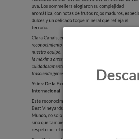
uva. Los sommeliers elogiaron su complejidad
aromática, con notas de frutos rojos maduros, especi
dulces y un delicado toque mineral que refleja el
terruño.
Clara Canals, enóloga de Bodegas Ysios, comentó:
"E
reconocimiento es un tributo a la dedicación y pasión d
nuestro equipo. Ysios Grano a Grano es una expresión d
la máxima artesanía en la vinificación, donde cada uva 
cuidadosamente seleccionada para crear un vino que
Desca
trasciende generaciones".
Ysios: De la Excelencia al Reconocimiento
Internacional
Este reconocimiento, que se une al recibido por Worl
Best Vineyards 2024 como la 4ta. Mejor Bodega del
Mundo, no solo subraya la calidad excepcional de Ysi
sino que también reafirma su filosofía de innovación 
respeto por el viñedo,