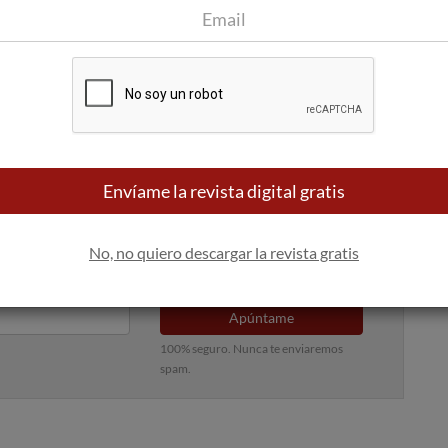
Envíame la revista digital gratis
No, no quiero descargar la revista gratis
 bandeja de entrada
Apúntame
100% seguro. Nunca te enviaremos
spam.