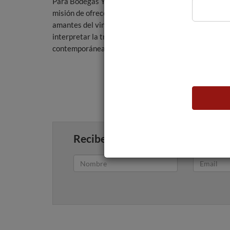
Para Bodegas Ysios, este logro es un paso más en su
misión de ofrecer experiencias inesperadas a los
amantes del vino, explorando nuevas formas de
interpretar la tradición riojana con una visión
contemporánea.
Recibe artículos como este en tu