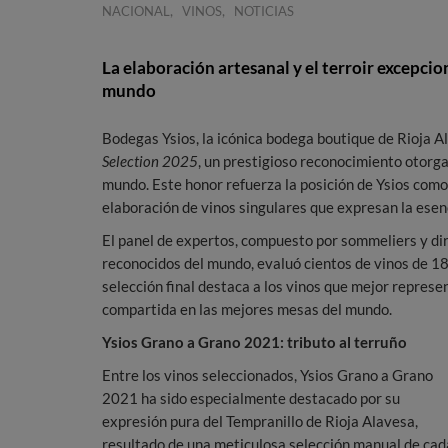
,
,
NACIONAL
VINOS
NOTICIAS
La elaboración artesanal y el terroir excepcio
mundo
Bodegas Ysios, la icónica bodega boutique de Rioja A
Selection 2025
, un prestigioso reconocimiento otorga
mundo. Este honor refuerza la posición de Ysios como 
elaboración de vinos singulares que expresan la esen
El panel de expertos, compuesto por sommeliers y di
reconocidos del mundo, evaluó cientos de vinos de 18
selección final destaca a los vinos que mejor represe
compartida en las mejores mesas del mundo.
Ysios Grano a Grano 2021: tributo al terruño
Entre los vinos seleccionados, Ysios Grano a Grano
2021 ha sido especialmente destacado por su
expresión pura del Tempranillo de Rioja Alavesa,
resultado de una meticulosa selección manual de cad