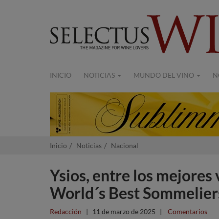
INICIO
NOTICIAS
MUNDO DEL VINO
N
Inicio
Noticias
Nacional
Ysios, entre los mejores
World´s Best Sommelier
Redacción
|
11 de marzo de 2025
|
Comentarios