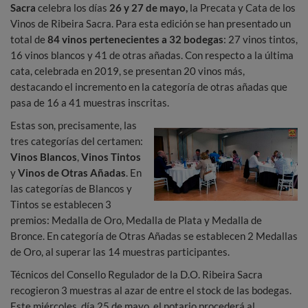
Sacra
celebra los días
26 y 27 de mayo,
la Precata y Cata de los
Vinos de Ribeira Sacra. Para esta edición se han presentado un
total de
84 vinos pertenecientes a 32 bodegas
: 27 vinos tintos,
16 vinos blancos y 41 de otras añadas. Con respecto a la última
cata, celebrada en 2019, se presentan 20 vinos más,
destacando el incremento en la categoría de otras añadas que
pasa de 16 a 41 muestras inscritas.
Estas son, precisamente, las
tres categorías del certamen:
Vinos Blancos
,
Vinos Tintos
y
Vinos de Otras Añadas
. En
las categorías de Blancos y
Tintos se establecen 3
premios: Medalla de Oro, Medalla de Plata y Medalla de
Bronce. En categoría de Otras Añadas se establecen 2 Medallas
de Oro, al superar las 14 muestras participantes.
Técnicos del Consello Regulador de la D.O. Ribeira Sacra
recogieron 3 muestras al azar de entre el stock de las bodegas.
Este miércoles, día 25 de mayo, el notario procederá al