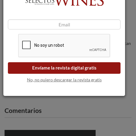
Perelada celebra 100 años y se marca
como prioridad ser referente en
sostenibilidad y excelencia.
Los incendios forestales amenazan a las
bodegas a medida que las llamas se acercan
a Burdeos.
Pazo das Bruxas 2022, elegido ‘Best of
Envíame la revista digital gratis
Show Rías Baixas’ en el concurso
internacional Mundus Vini.
No, no quiero descargar la revista gratis
Comentarios