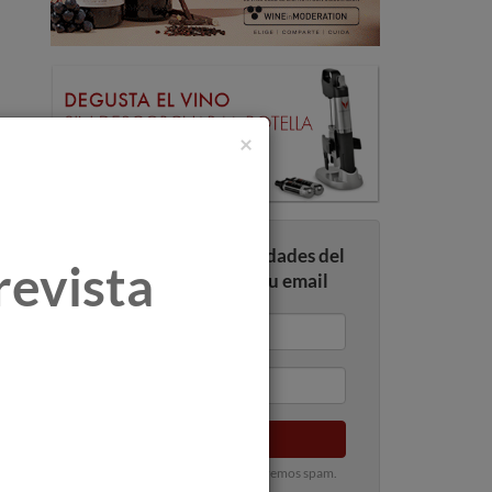
×
Recibe todas las novedades del
revista
mundo del vino en tu email
Enviar
100% privado. Nunca te enviaremos spam.