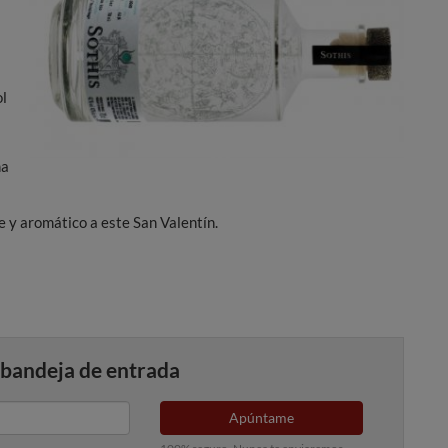
ol
na
e y aromático a este San Valentín.
 bandeja de entrada
Apúntame