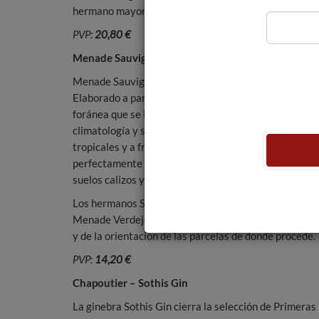
hermano mayor, el ÀN.
PVP:
20,80 €
Menade Sauvignon Blanc
Menade Sauvignon es sin duda un blanco que enamor
Elaborado a partir de Sauvignon blanc, una variedad
foránea que se ha adaptado desde hace décadas a la
climatología y suelos de Rueda, ofrece aromas más
tropicales y a fruta de hueso, que combinan
perfectamente con la mineralidad aportada por los
suelos calizos y la acidez.
Los hermanos Sanz prestan mucha atención a la delica
Menade Verdejo, desde la vendimia la uva se separa en 
y de la orientación de las parcelas de donde procede.
PVP:
14,20 €
Chapoutier – Sothis Gin
La ginebra Sothis Gin cierra la selección de Primeras