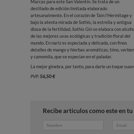
Marcas para este San Valentín. Se trata de un
destilado de edición limitada elaborado
artesanalmente. En el corazón de Tain l’Hermitage y
bajo la atenta mirada de Sothis, la estrella y antigua
diosa de la fertilidad, Sothis Gin se elabora con alcoh
de las mejores uvas ecológicas y tradición floral del
mundo. En nariz es especiada y delicada, con finos
detalles de mango y hierbas aromáticas, timo, verbe
y camomila, que se especian en el paladar.
La mejor ginebra, por tanto, para darle un toque suav
PVP:
56,50 €
Recibe artículos como este en tu