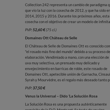
Collection 242 representa un cambio de paradigma q
que vio la luz con la cosecha de 2012, y que ha sido 
2014, 2015 y 2016. Durante los próximos años, esta
cosecha con el objetivo de crear un modelo de infinita
PVP:
52,60 €
(75 cl.)
Domaines Ott Château de Selle
El Château de Selle de Domaines Ott es conocido co
"el rosado más fino del mundo” debido a su proceso d
elaboración. Vendimiado a mano, con una elección de 
uva muy selectiva, un prensado muy delicado y
envejecimiento en barricas de roble, este rosado de
Domaines Ott, apetecible unión de Garnacha, Cinsaul
Syrah y Mourvèdre, es el regalo más deseado tanto pa
PVP:
37,50 €
Venus la Universal – Dido ‘La Solución Rosa
La Solución Rosa es una propuesta auténticamente
exquisita de la D.O. Montsant. Se trata de un vino