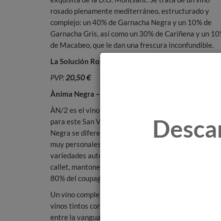
rosado plenamente mediterráneo, estructurado y
complejo: un 40% de Garnacha Negra y un 10% de
Garnacha Gris, así como un 30% de Cariñena y un 1
de Macabeo, que le dan una frescura inconfundible.
La Solución Rosa
representa a Venus, la diosa del a
PVP:
20,50 €
Ànima Negra – ÀN/2
ÀN/2 es el vino tinto que Primeras Marcas recomien
Desca
para este San Valentín. La bodega mallorquina Ànima
Negra se diferencia por elaborar vinos auténticos y
muy personales. ÀN/2 se prepara a partir de las
variedades autóctonas más importantes de Mallorca
callet, mantonegre y fogoneu, que representan más d
80% del coupage.
Un vino complejo, goloso y con mucha elegancia y pers
vinos tintos con barrica más peculiar y agradable de
entre la vanguardia rusa y el constructivismo alemán, 