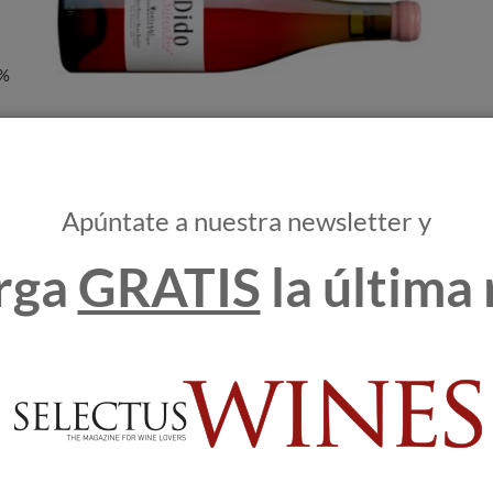
0%
mor. ¿Qué mejor opción para una fecha como San Valentín?
Apúntate a nuestra newsletter y
da
rga
GRATIS
la última 
:
el
onalidad, adjetivos que definen a la perfección a uno de los
l panorama vinícola nacional. Con una imagen a medio camino
el ÀN/2 es el resultado directo, físico e ideológico de su