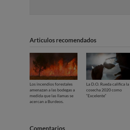
Articulos recomendados
Los incendios forestales
La D.O. Rueda califica la
amenazan a las bodegas a
cosecha 2020 como
medida que las llamas se
“Excelente”
acercan a Burdeos.
Comentarios