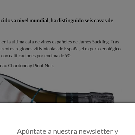
cidos a nivel mundial, ha distinguido seis cavas de
 en la última cata de vinos españoles de James Suckling. Tras
rentes regiones vitivinícolas de España, el experto enológico
con calificaciones por encima de 90.
rnau Chardonnay Pinot Noir.
Apúntate a nuestra newsletter y