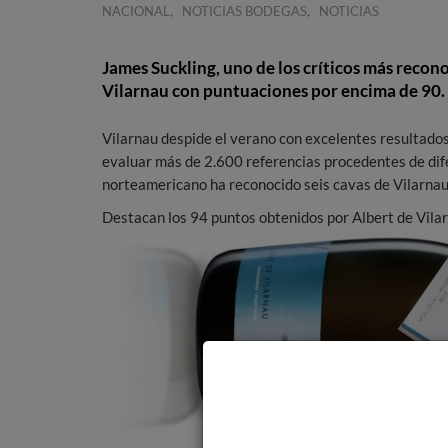
,
,
NACIONAL
NOTICIAS BODEGAS
NOTICIAS
James Suckling, uno de los críticos más recono
Vilarnau con puntuaciones por encima de 90.
Vilarnau despide el verano con excelentes resultados
evaluar más de 2.600 referencias procedentes de dife
norteamericano ha reconocido seis cavas de Vilarnau 
Destacan los 94 puntos obtenidos por Albert de Vila