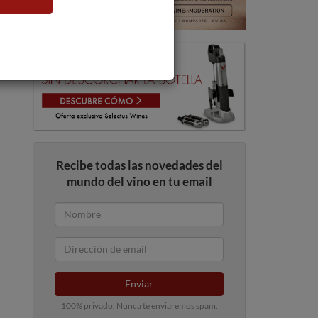
Recibe todas las novedades del
mundo del vino en tu email
Enviar
100% privado. Nunca te enviaremos spam.