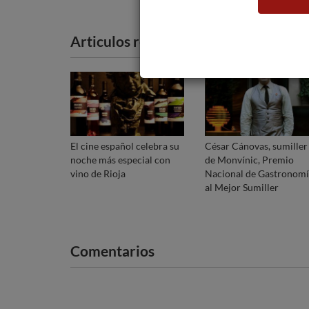
Articulos recomendados
El cine español celebra su
César Cánovas, sumiller
noche más especial con
de Monvínic, Premio
vino de Rioja
Nacional de Gastronom
al Mejor Sumiller
Comentarios