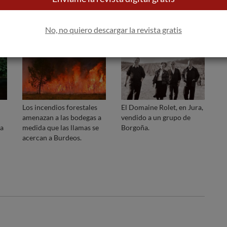
No, no quiero descargar la revista gratis
Los incendios forestales
El Domaine Rolet, en Jura,
amenazan a las bodegas a
vendido a un grupo de
ía
medida que las llamas se
Borgoña.
acercan a Burdeos.