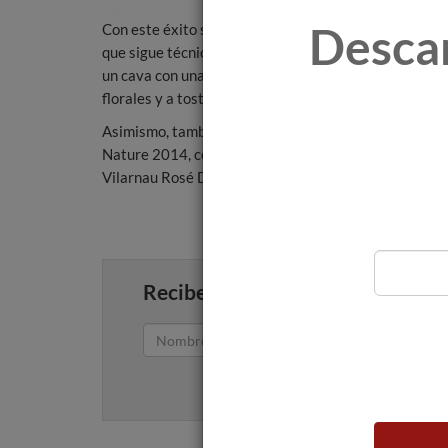
Desca
Con este éxito se reconoce la calidad de este cava el
que sigue técnicas de elaboración artesanal. Tras una
un cava con unas características especiales, propias 
florales y a tostados y una boca fina, elegante, seca 
Asimismo, también han cosechado excelentes result
Nature 2014, con 93 y 92 puntos respectivamente. C
Vilarnau Rosé Delicat y Els Capricis de Vilarnau Xar
Recibe artículos como este en tu