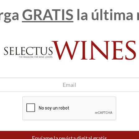
rga
GRATIS
la última 
aborado a partir de las variedades Chardonnay y Pinot Noir,
 crianza en botella de 80 meses sobre sus lías, el resultado es
de los grandes cavas, con un color amarillo brillante, aromas
y agradable.
ados Vilarnau Gran Reserva Vintage 2012 y Vilarnau Brut
ompletan estas calificaciones Vilarnau Brut Reserva,
el.lo Castanyer con 90 puntos.
 bandeja de entrada
Apúntame
100% seguro. Nunca te enviaremos
spam.
Envíame la revista digital gratis