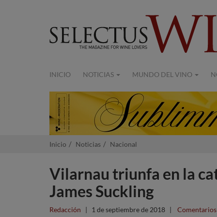
INICIO
NOTICIAS
MUNDO DEL VINO
N
Inicio
Noticias
Nacional
Vilarnau triunfa en la c
James Suckling
Redacción
|
1 de septiembre de 2018
|
Comentarios