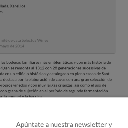
lada, Xarel.lo)
es
ité de cata Selectus Wines
 mayo de 2014
 las bodegas familiares más emblemáticas y con más história de
origen se remonta al 1312 con 28 generaciones sucessivas de
ada en un edificio histórico y catalogado en pleno casco de Sant
sa destaca por la elaboración de cavas con una gran selección de
ropios viñedos y con muy largas crianzas, así como el uso de
 con grapa de sujeción en el período de segunda fermentación.
a, la goumet y la barrica.
cierta incertidumbre acerca de su futuro, parece ser que la
fueros, ofreciendo productos de gran calidad que nos tenía
Apúntate a nuestra newsletter y