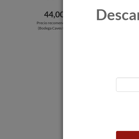
Amarillo dorado con refl
Desca
44,00 €
Nariz
Precio recomendado por:
Aroma potente y maduro, 
(Bodega Caves Mestres)
pastelería, membrillo) y 
Boca
Maduro y con volumen. S
crianza clásica (frutos s
Postgusto muy largo con
Comentario
Parte de la línea de la ba
de la bodega, con más de
Procede de uvas de viñe
necesita tiempo en copa
En esta añada se nos pr
madura y tremendamente
oxidación y reducción de
Recomendado con un pavo