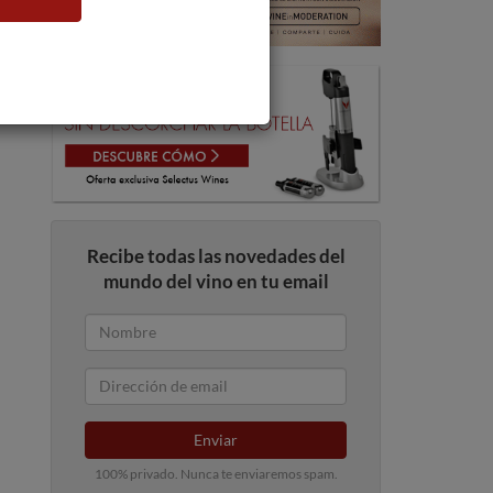
Recibe todas las novedades del
mundo del vino en tu email
Enviar
100% privado. Nunca te enviaremos spam.