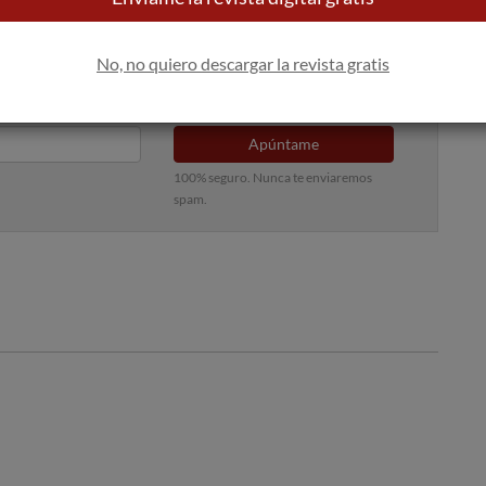
No, no quiero descargar la revista gratis
 bandeja de entrada
Apúntame
100% seguro. Nunca te enviaremos
spam.