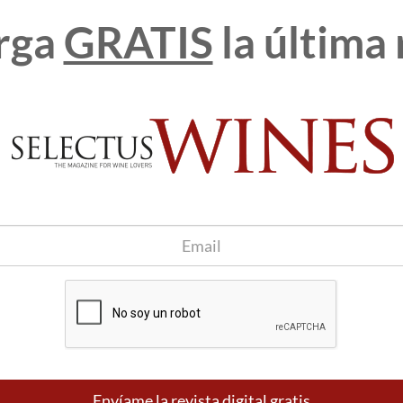
ejos oro viejo. Fina burbuja.
rga
GRATIS
la última 
con excepcional expresión de autolisis (frutos secos tostados,
flores marchitas. Cierta tipicidad de vino viejo.
abroso en el paso con predominio de las notas reducidas de
ecos, lías,corteza de cítricos macerada, especias tostadas).
 finos toques amargosos.
rrica, es uno de los cavas más personales de la casa y fiel al estilo
 doce meses en barrica y más de 130 meses de crianza en botella.
do propio de más de 50 años, es un cava muy complejo que
 de vino para oxigenarse y así poder expresar su noble reducción.
esenta con una atractiva y compleja gama aromática y una boca
 golosa. Para personas que buscan descubrir los aromas de
 los grandes cavas.
 asado relleno de manzana y frutos secos.
Envíame la revista digital gratis