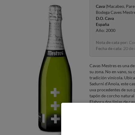
Cava
(Macabeo, Parel
Bodega Caves Mestr
D.O. Cava
España
Año: 2000
Nota de cata por:
Com
Fecha de cata:
20 de
Cavas Mestres es una de
su zona. No en vano, su 
tradición vinícola. Ubic
Sadurní d’Anoia, este ca
uva procedentes de sus p
tapón de corcho natural
Elabora dos linias de cav
Pasada una etapa de una 
bodega a vuelto por sus 
acostumbrados.
Vista