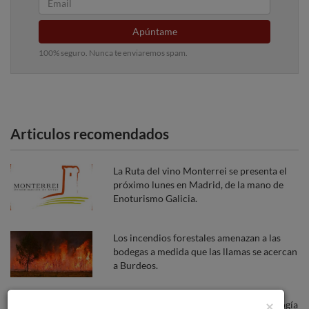
Apúntame
100% seguro. Nunca te enviaremos spam.
Articulos recomendados
La Ruta del vino Monterrei se presenta el
próximo lunes en Madrid, de la mano de
Enoturismo Galicia.
Los incendios forestales amenazan a las
bodegas a medida que las llamas se acercan
a Burdeos.
×
David González, nuevo director de enología