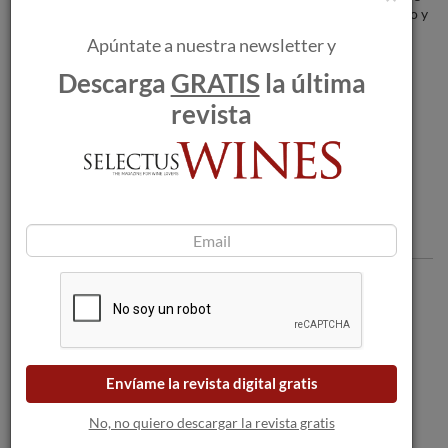
y viticultura de Viña Salceda, Gran Feudo y
Chivite.
Apúntate a nuestra newsletter y
Descarga
GRATIS
la última
Príncipe de Viana Reserva 2013 recibe
revista
MEDALLA DE ORO Tempranillos al
Mundo.
Comentarios
Envíame la revista digital gratis
No, no quiero descargar la revista gratis