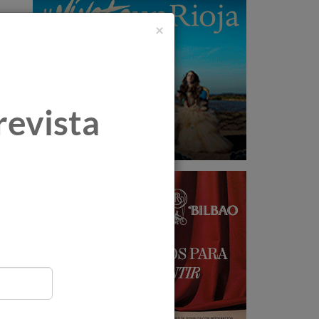
×
revista