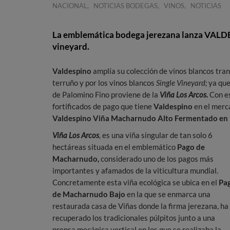
,
,
,
NACIONAL
NOTICIAS BODEGAS
VINOS
NOTICIAS
La emblemática bodega jerezana lanza VALD
vineyard.
Valdespino
amplía su colección de vinos blancos tran
terruño y por los vinos blancos
Single Vineyard;
ya que
de Palomino Fino proviene de la
Viña Los Arcos.
Con es
fortificados de pago que tiene
Valdespino
en el merc
Valdespino Viña Macharnudo Alto Fermentado en
Viña Los Arcos
, es una viña singular de tan solo 6
hectáreas situada en el emblemático
Pago de
Macharnudo,
considerado uno de los pagos más
importantes y afamados de la viticultura mundial.
Concretamente esta viña ecológica se ubica en el
Pa
de
Macharnudo Bajo
en la que se enmarca una
restaurada casa de Viñas donde la firma jerezana, ha
recuperado los tradicionales púlpitos junto a una
prensa mecánica vertical en los que se realizaba la