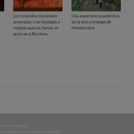
Los incendios forestales
Una experiencia auténtica
amenazan a las bodegas a
en la única bodega de
medida que las llamas se
Hondarribia
acercan a Burdeos.
-
tas Frecuentes
a de cookies y protección de datos