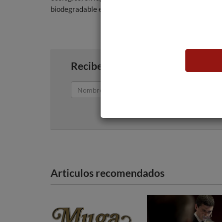
biodegradable elaborado con cortezas de alcornoque. 
Recibe artículos como este en tu
Articulos recomendados