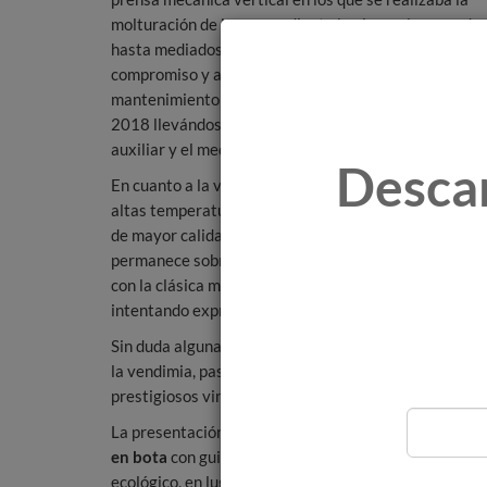
molturación de la uva mediante la pisa y el prensado
hasta mediados del siglo pasado; reafirmando así su
compromiso y apuesta por la recuperación y
mantenimiento del patrimonio arquitectónico rural d
2018 llevándose a cabo un manejo del viñedo mediant
auxiliar y el medio ambiente, desarrollándose una vit
Desca
En cuanto a la vendimia en esta viña, se realiza manu
altas temperaturas, las uvas se seleccionan y recog
de mayor calidad obtenido sin realizar presión mecán
permanece sobre sus lías durante 4-6 meses. El resu
con la clásica mineralidad del terruño singular de
Ma
intentando expresar de forma clara y diáfana la tier
Sin duda alguna la calidad para
Valdespino
, es el se
la vendimia, pasando por la vinificación, su posterior
prestigiosos vinos.
La presentación de este vino ecológico continúa la lí
en bota
con guiños al argumento principal: “
vino eco
ecológico, en lugar de una cápsula metálica se apuest