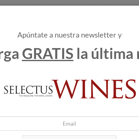
e Jerez.
Viña Los Arcos
se inició como viña en ecológico en
Apúntate a nuestra newsletter y
e técnicas y prácticas culturales que respetan la fauna
icultura sostenible.
rga
GRATIS
la última 
almente en pequeños lotes por la noche con el fin de evitar las
en en su punto óptimo de maduración. El mosto yema, el mosto
ica alguna, es fermentado en botas de roble americano, el vino
ltado es una combinación muy fresca de la varietal Palomino
charnudo
sin realizar ningún tipo de intervención en el vino,
ra de donde procede.
llo que está presente en todas las fases de la elaboración; desde
 crianza, hasta llegar al embotellado de sus afamados y
nea marcada por el vino
Viña Macharnudo Alto fermentado
lógico
”. El papel de la etiqueta y contra etiqueta es 100%
a por el lacre (cera biodegradable) y el corcho también es