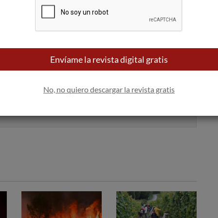
Por último, su caja es de cartón 100% reciclable.
Envíame la revista digital gratis
 bandeja de entrada
Apúntame
No, no quiero descargar la revista gratis
100% seguro. Nunca te enviaremos
spam.