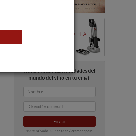
Recibe todas las novedades del
mundo del vino en tu email
Enviar
100% privado. Nunca te enviaremos spam.