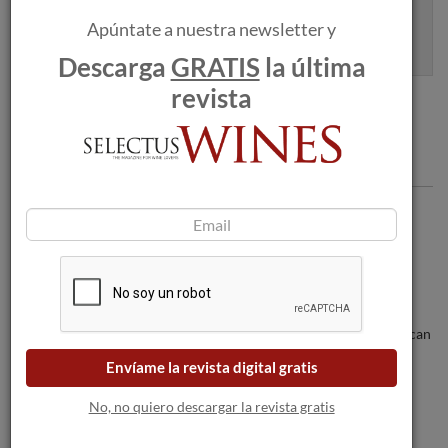
Apúntame
Apúntate a nuestra newsletter y
100% seguro. Nunca te enviaremos spam.
Descarga
GRATIS
la última
revista
Articulos recomendados
Louis Roederer, sello de lujo y glamour
Los incendios forestales amenazan a las
bodegas a medida que las llamas se acercan
a Burdeos.
Envíame la revista digital gratis
No, no quiero descargar la revista gratis
Belondradre y Lurton 2011, 95 puntos
Peñín y 97 en el anuario de El País