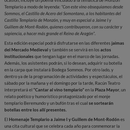
ocasión, incluye un poema vinculado a la temática de Monzón
Templario a modo de leyenda:
“Con este vino obsequiamos desde
Sommos, el Castillo de Acero del Somontano, a los habitantes del
Castillo Templario de Monzón, y muy en especial a Jaime I y
Guillem de Mont-Rodón, quienes contribuyeron, con su carácter y
sapiencia, a hacer más grande el Reino de Aragón”
.
Esta edición especial podrá disfrutarse en las diferentes
jaimas
del Mercado Medieval
y también se servirá en los
actos
institucionales
que tengan lugar en el marco de las jornadas.
Además, los asistentes podrán, si lo desean, adquirir su botella
en la carpa que instalará Bodega Sommos. Por otro lado, y
dentro ya de la programación de actividades y espectáculos, el
sábado por la mañana y el domingo por la tarde, Racún Teatro
interpretará el
“Cantar al vino templario”
en la
Plaza Mayor
, un
relato poético y humorístico protagonizado por el monje
templario Beremundo y un bufón tras el cual
se sortearán
botellas entre los allí presentes.
El
Homenaje Templario a Jaime I y Guillem de Mont-Rodón
es
una cita cultural que se celebra cada año para conmemorar la