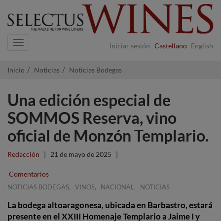
Navigation
Iniciar sesión
Castellano
English
Inicio
Noticias
Noticias Bodegas
Una edición especial de
SOMMOS Reserva, vino
oficial de Monzón Templario.
Redacción
|
21 de mayo de 2025
|
Comentarios
,
,
,
NOTICIAS BODEGAS
VINOS
NACIONAL
NOTICIAS
La bodega altoaragonesa, ubicada en Barbastro, estará
presente en el XXIII Homenaje Templario a Jaime I y