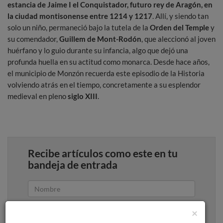
estancia de Jaime I el Conquistador, futuro rey de Aragón, en
la ciudad montisonense entre 1214 y 1217
. Allí, y siendo tan
solo un niño, permaneció bajo la tutela de la
Orden del Temple
y
su comendador,
Guillem de Mont-Rodón
, que aleccionó al joven
huérfano y lo guio durante su infancia, algo que dejó una
profunda huella en su actitud como monarca. Desde hace años,
el municipio de Monzón recuerda este episodio de la Historia
volviendo atrás en el tiempo, concretamente a su esplendor
medieval en pleno
siglo XIII
.
Recibe artículos como este en tu
bandeja de entrada
×