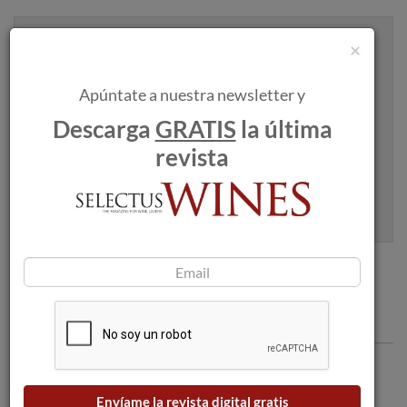
Recibe artículos como este en tu
×
bandeja de entrada
Apúntate a nuestra newsletter y
Descarga
GRATIS
la última
revista
Apúntame
100% seguro. Nunca te enviaremos spam.
Comentarios
Envíame la revista digital gratis