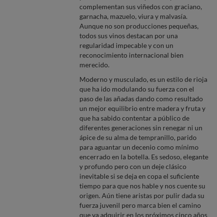
complementan sus viñedos con graciano,
garnacha, mazuelo, viura y malvasía.
Aunque no son producciones pequeñas,
todos sus vinos destacan por una
regularidad impecable y con un
reconocimiento internacional bien
merecido.
Moderno y musculado, es un estilo de rioja
que ha ido modulando su fuerza con el
paso de las añadas dando como resultado
un mejor equilibrio entre madera y fruta y
que ha sabido contentar a público de
diferentes generaciones sin renegar ni un
ápice de su alma de tempranillo, parido
para aguantar un decenio como mínimo
encerrado en la botella. Es sedoso, elegante
y profundo pero con un deje clásico
inevitable si se deja en copa el suficiente
tiempo para que nos hable y nos cuente su
origen. Aún tiene aristas por pulir dada su
fuerza juvenil pero marca bien el camino
que va adquirir en los próximos cinco años