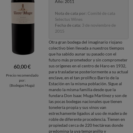
Año: 2011
Nota de cata por:
Comité de cata
Selectus Wines
Fecha de cata:
3 de noviembre de
2015
Otra gran bodega del imaginario riojano
colectivo bien llevada a nuestros tiempos
que ha sabido aunar su pasado con el
futuro más prometedor y sin comprometer
60,00 €
sus orígenes en el centro de Haro en 1932,
para trasladarse posteriormente a su actual
Precio recomendado
enclave, en el tan prolífico Barrio de la
por:
Estación en la misma población. Sigue al
(Bodegas Muga)
mando la misma familia desde que la
fundara Don Isaac Muga Martínez y son de
las pocas bodegas nacionales que tienen
tonelería propia y sus vinos van
estrechamente ligados al uso de madera de
roble de diferente procedencia. Tienen en
propiedad cerca de 220 hectáreas donde
predomina la uva tempranillo y