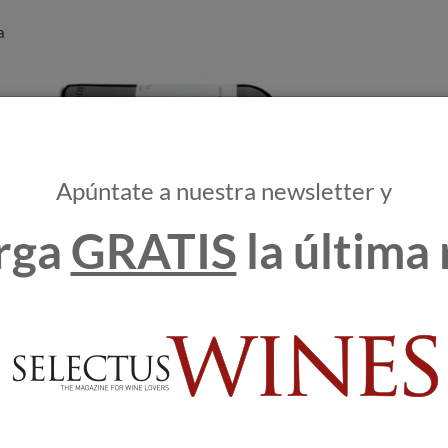
a
.
ras
Apúntate a nuestra newsletter y
rga
GRATIS
la última 
s puntas de calor, aunque con noches frescas. “Será un vino de
detalles que es capaz de expresar”, comenta Santolaya.
la
ío