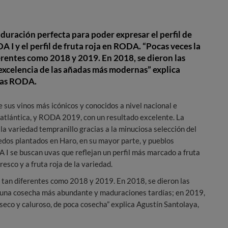
uración perfecta para poder expresar el perfil de
 I y el perfil de fruta roja en RODA. “Pocas veces la
erentes como 2018 y 2019. En 2018, se dieron las
 excelencia de las añadas más modernas” explica
gas RODA.
us vinos más icónicos y conocidos a nivel nacional e
atlántica, y RODA 2019, con un resultado excelente. La
la variedad tempranillo gracias a la minuciosa selección del
edos plantados en Haro, en su mayor parte, y pueblos
 I se buscan uvas que reflejan un perfil más marcado a fruta
esco y a fruta roja de la variedad.
s tan diferentes como 2018 y 2019. En 2018, se dieron las
ío, una cosecha más abundante y maduraciones tardías; en 2019,
seco y caluroso, de poca cosecha” explica Agustín Santolaya,