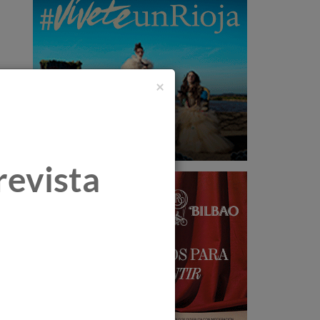
×
revista