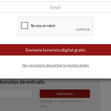
 de los 40ºC, que mermó la cosecha en la floración, y otra en
reducida, pero la viña consiguió ofrecer al final del ciclo una
 calidad. Así, esta añada se presenta mucho más compleja y
RODA, es una añada sobresaliente y lleva impreso el paisaje
Envíame la revista digital gratis
l director general de Bodegas RODA.
No, no quiero descargar la revista gratis
 bandeja de entrada
Apúntame
100% seguro. Nunca te enviaremos
spam.