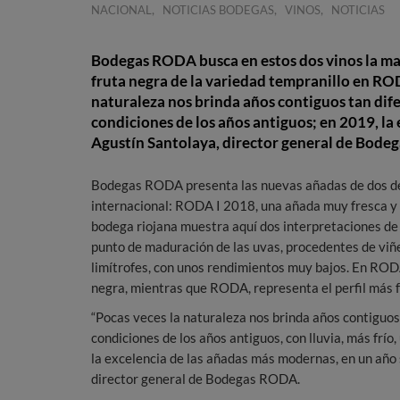
,
,
,
NACIONAL
NOTICIAS BODEGAS
VINOS
NOTICIAS
Bodegas RODA busca en estos dos vinos la mad
fruta negra de la variedad tempranillo en RODA
naturaleza nos brinda años contiguos tan dif
condiciones de los años antiguos; en 2019, la
Agustín Santolaya, director general de Bode
Bodegas RODA presenta las nuevas añadas de dos de s
internacional: RODA I 2018, una añada muy fresca y 
bodega riojana muestra aquí dos interpretaciones de 
punto de maduración de las uvas, procedentes de viñ
limítrofes, con unos rendimientos muy bajos. En RODA
negra, mientras que RODA, representa el perfil más fr
“Pocas veces la naturaleza nos brinda años contiguo
condiciones de los años antiguos, con lluvia, más fr
la excelencia de las añadas más modernas, en un año 
director general de Bodegas RODA.