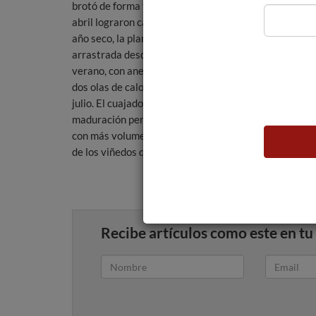
brotó de forma tímida, aunque las escasas lluvias de
abril lograron cambiar la situación. A pesar de ser un
año seco, la planta se mostraba plena. A la sequía
arrastrada desde la primavera y que continuó en
verano, con anecdóticas precipitaciones, se sumaron
dos olas de calor: una en junio, con puntas por encima
julio. El cuajado fue irregular y la cosecha se vio muy 
maduración perfecta en las uvas y con una excelente
con más volumen, “este vino será uno de los grandes 
de los viñedos que lo han visto nacer”, manifiesta e
Recibe artículos como este en tu