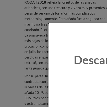
RODA I 2018
refleja la longitud de las añadas
atlánticas, con una frescura y viveza muy presentes, 
pesar de ser uno de los años más complicados
meteorológicamente. Esta añada fue la segunda con
más lluvia tras la de 1992, con 668 litros por metro
cuadrado. El otoño fue muy seco y el invierno muy frío
La primavera trajo muchas lluvias y unas temperatu
más bajas de lo habitual que retrasaron tanto la
brotación como la floración. Ya en verano, sobre todo
en julio, las tormentas y las granizadas provocaron
Desca
pérdidas en parte de la producción, y el envero se
retrasó, con un agosto seco, al que se sumaron alguna
larga guarda que irá matizando en botella todos los 
Por su parte,
RODA 2019
representa un año que
contrasta con el anterior. Tras una de las añadas más
lluviosas de la historia de la bodega, la sequía marcó 
añada 2019, con precipitaciones que se situaron en
506 litros por metro cuadrado. El invierno fue muy fr
y extremadamente seco. A finales de marzo, la viña