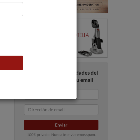
Recibe todas las novedades del
mundo del vino en tu email
Enviar
100% privado. Nunca te enviaremos spam.