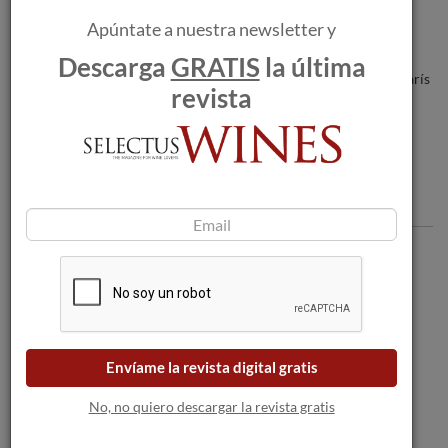
recuperada de Navarra
Apúntate a nuestra newsletter y
Toro Albalá ha participado en la 40ª
Descarga
GRATIS
la última
edición de la Word Wine Meetings en París
revista
Comentarios
Envíame la revista digital gratis
No, no quiero descargar la revista gratis