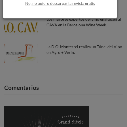
a Burdeos.
No, no quiero descargar la revista gratis
Los mayores expertos del vino enaltecen al
CAVA en la Barcelona Wine Week.
La D.O. Monterrei realiza un Túnel del Vino
en Agro + Verín.
Comentarios