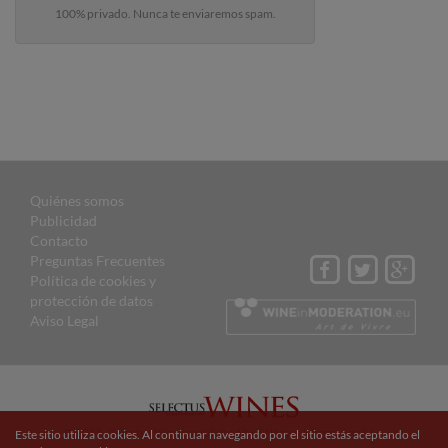
100% privado. Nunca te enviaremos spam.
Quiénes somos
Publicidad
Contacto
Preguntas Frecuentes
Política de cookies y
protección de datos
Aviso Legal
© 2015 Selectus Wines published by Selectus Magazines S.L.
Este sitio utiliza cookies. Al continuar navegando por el sitio estás aceptando el