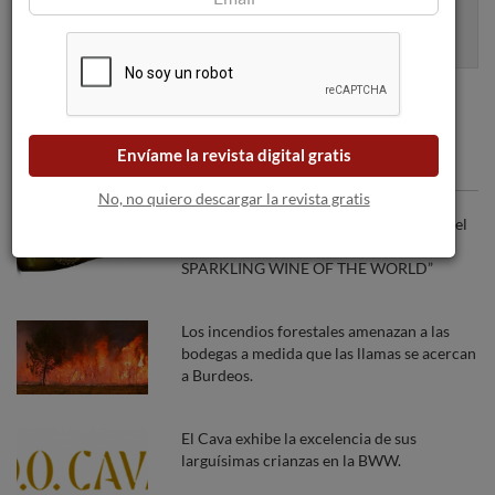
Apúntame
100% seguro. Nunca te enviaremos spam.
Envíame la revista digital gratis
Articulos recomendados
No, no quiero descargar la revista gratis
El Cava aragonés, entre los 10 mejores del
mundo según la publicación “50 GREAT
SPARKLING WINE OF THE WORLD”
Los incendios forestales amenazan a las
bodegas a medida que las llamas se acercan
a Burdeos.
El Cava exhibe la excelencia de sus
larguísimas crianzas en la BWW.