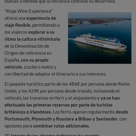
nuevas a medida que la iniciativa continúe su desarrollo.
“Rioja Wine Experience”
ofrece una
experiencia de
viaje flexible
, permitiendo a
los viajeros
explorar a su
ritmo la cultura vitivinícola
de la Denominación de
Origen de referencia en
España,
con su propio
vehículo,
(coche o moto) y
con libertad de adaptar el itinerario a sus intereses.
El paquete turístico parte de los 486€ por persona desde Reino
Unido, y los 429€ por persona desde Irlanda, incluyendo el
vehículo, las travesías en ferri y el alojamiento y
ya se han
efectuado las primeras reservas por parte de turistas
británicos e irlandeses.
Los ferris operan regularmente
desde
Portsmouth, Plymouth y Rosslare a Bilbao y Santander
, con
opciones para
combinar rutas adicionales
.
“El
interés de los clientes británicos ha crecido