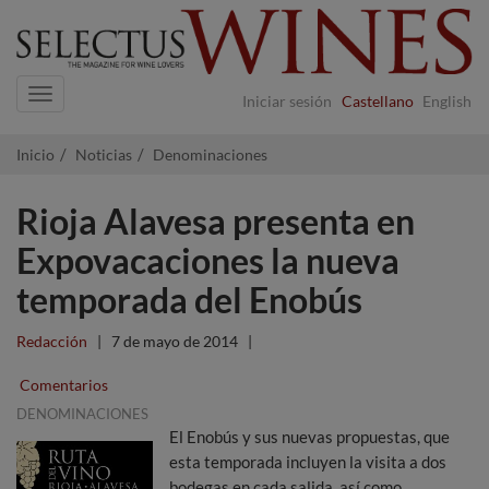
Navigation
Iniciar sesión
Castellano
English
Inicio
Noticias
Denominaciones
Rioja Alavesa presenta en
Expovacaciones la nueva
temporada del Enobús
Redacción
|
7 de mayo de 2014
|
Comentarios
DENOMINACIONES
El Enobús y sus nuevas propuestas, que
esta temporada incluyen la visita a dos
bodegas en cada salida, así como