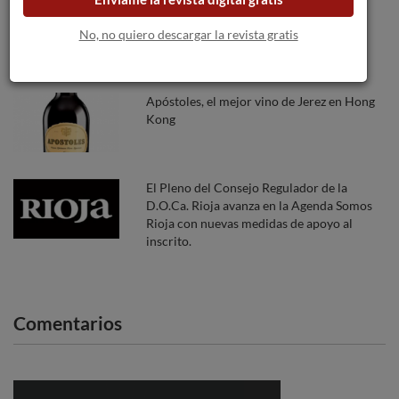
La Cava Academy estrecha lazos con la
WSET en un programa completo para
No, no quiero descargar la revista gratis
nuevos Formadores en Cava
Apóstoles, el mejor vino de Jerez en Hong
Kong
El Pleno del Consejo Regulador de la
D.O.Ca. Rioja avanza en la Agenda Somos
Rioja con nuevas medidas de apoyo al
inscrito.
Comentarios