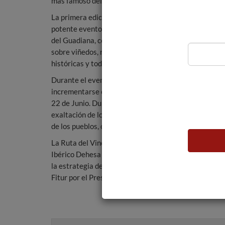
más famoso del mundo’ en la categoría de Mejor Ca
La primera edición de la Primavera Enogastronómica,
potente evento que llenó de actividades y propuestas
del Guadiana, con iniciativas y experiencias singular
sobre viñedos, rutas en calesa, safaris fotográficos, 
históricas y todo tipo de degustaciones y maridajes 
Durante el evento, más de 6.000 personas visitaron la
incrementarse en la presente edición de la Primavera
22 de Junio. Durante toda la primavera y, especialme
exaltación de los vinos y la gastronomía extremeña qu
de los pueblos, conforman un excelente motivo para vi
La Ruta del Vino Ribera del Guadiana se integra, junt
Ibérico Dehesa de Extremadura’, ‘Saborea Badajoz’, ‘T
la estrategia de turismo gastronómico puesta en ma
Fitur por el Presidente del Ejecutivo extremeño, Jo