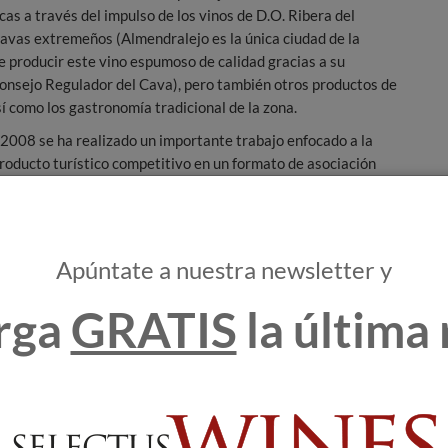
icas a través del impulso de los vinos de D.O. Ribera del
cavas extremeños (Almendralejo es la única ciudad de la
e producir este vino espumoso de calidad gracias a su
Consejo Regulador del Cava), pero también otros productos de
 como los gastronomía tradicional de la zona.
 2008 se ha realizado un importante trabajo enfocado a la
roducto turístico competitivo en un formato de asociación
 que incluye la participación de más de 60 empresas
odo tipo, entre ellas bodegas, alojamientos, museos,
lizados y restaurantes con numerosas propuestas
Apúntate a nuestra newsletter y
te de la D.O. Ribera del Guadiana, Francisco Javier López,
rga
GRATIS
la última 
a percepción del consumidor sobre los vinos y la dimensión
ctoria desarrollada por la Ruta en los últimos meses, gracias al
 Una trayectoria que ha culminado con la certificación oficial
roducto Rutas del Vino de España, de la Asociación de Ciudades
y reconocimientos, entre ellos el de Mejor Iniciativa
y una mención especial del jurado al cortometraje ‘El hombre