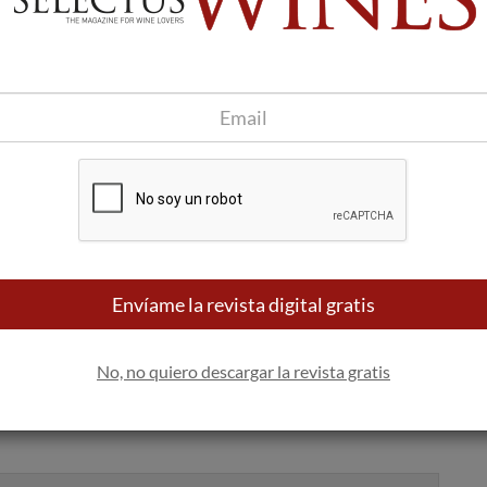
mpaña de Promoción.
 celebrada entre Marzo y Junio de 2013, se convirtió en un
 todos los municipios que conforman la Ruta del Vino Ribera
es entre las que destacan la vespaterapia, paseos en globo
visitas teatralizadas, actividades en bodegas, recreaciones
de productos gastronómicos.
 Ruta y disfrutaron de estas actividades, cifra que espera
 Enogastronómcia que se desarrollará entre el 4 de Abril y el
nte los fines de semana, la Ruta ofrece una auténtica
e, combinados con la naturaleza, las artes y las tradiciones
sitar esta zona de la provincia de Badajoz.
Envíame la revista digital gratis
o a otros productos turísticos tales como la ‘Ruta del Jamón
ajo Internacional Destino Gastronómico’ y ‘Valle del Jerte’ en
rcha por el Gobierno de Extremadura, que fue presentada en
No, no quiero descargar la revista gratis
sé Antonio Monago.