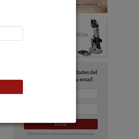
Recibe todas las novedades del
mundo del vino en tu email
Enviar
100% privado. Nunca te enviaremos spam.