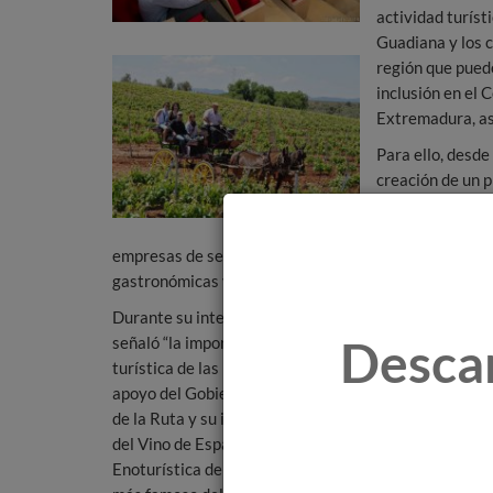
actividad turíst
Guadiana y los 
región que pued
inclusión en el 
Extremadura, así
Para ello, desde
creación de un p
público-privada
extremeñas de t
empresas de servicios turísticos, comercios especia
gastronómicas y menús maridados, entre otros.
Durante su intervención en la mesa redonda, el Geren
Desca
señaló “la importancia del enoturismo para mejorar l
turística de las bodegas, así como la destacada traye
apoyo del Gobierno Regional y Diputación de Badajoz”.
de la Ruta y su inclusión en el prestigioso Club de P
del Vino de España (ACEVIN) y con distintos premios 
Enoturística del año a la Primavera Enogastronómica 