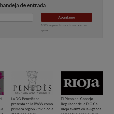
 bandeja de entrada
Apúntame
100% seguro. Nunca te enviaremos
spam.
el
La DO Penedès se
El Pleno del Consejo
presenta en la BWW como
Regulador de la D.O.Ca.
 a
primera región vitivinícola
Rioja avanza en la Agenda
13
100% ecológica.
Somos Rioja con nuevas