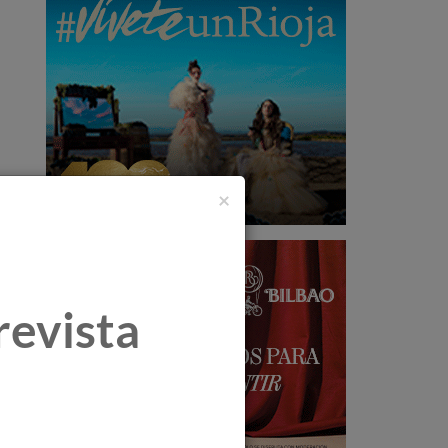
×
revista