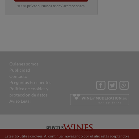
100% privado. Nunca te enviaremos spam.
Quiénes somos
Publicidad
Contacto
Preguntas Frecuentes
Política de cookies y
protección de datos
Aviso Legal
© 2015 Selectus Wines published by Selectus Magazines S.L.
Este sitio utiliza cookies. Al continuar navegando por el sitio estás aceptando el