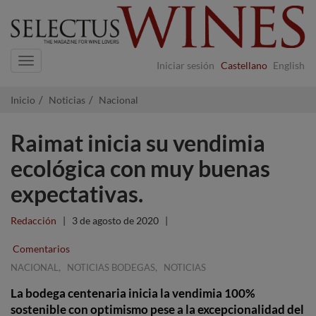
Navigation
Iniciar sesión
Castellano
English
Inicio
Noticias
Nacional
Raimat inicia su vendimia
ecológica con muy buenas
expectativas.
Redacción
|
3 de agosto de 2020
|
Comentarios
,
,
NACIONAL
NOTICIAS BODEGAS
NOTICIAS
La bodega centenaria inicia la vendimia 100%
sostenible con optimismo pese a la excepcionalidad del