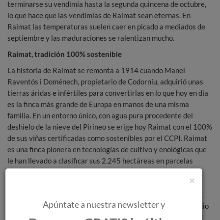
terminarse su vendimia hasta la segunda quincena de octubre,
lo que hace que las vendimias de Raimat sean eternas. En
Raimat las temperaturas suelen caer en picado a mediados de
septiembre y las maduraciones se ralentizan mucho.
Raimat, tradición 100% sostenible
La historia de Raimat se remonta a 1914 cuando Manel
Raventós i Doménech, propietario de Codorníu, adquirió unas
tierras áridas e infértiles para convertirlas en lo que hoy en día
es la finca más grande de Europa en manos de una misma
familia. En un entorno único, con agua pura procedente del
deshielo de la nieve del Pirineo se erige hoy Raimat con el 100%
de sus viñas certificadas como sostenibles por el CCPI. Raimat
es una finca pionera en tecnologías de cultivo y enológicas que
le han llevado a clasificar sus 2.245 hectáreas en parcelas
individuales que son tratadas una por una de acuerdo con sus
×
características particulares. Raimat es hoy el centro de
Investigación y Desarrollo vitivinícola líder en nuestro país y,
Apúntate a nuestra newsletter y
además, un estandarte de programas de sostenibilidad y medio
ambiente. Raimat consigue ofrecer unos vinos de alta calidad