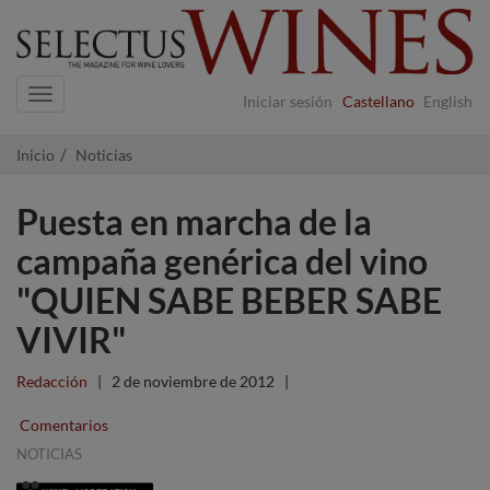
Navigation
Iniciar sesión
Castellano
English
Inicio
Noticias
Puesta en marcha de la
campaña genérica del vino
"QUIEN SABE BEBER SABE
VIVIR"
Redacción
|
2 de noviembre de 2012
|
Comentarios
NOTICIAS