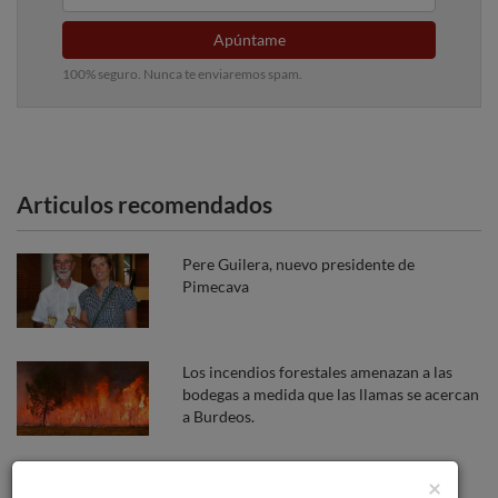
Apúntame
100% seguro. Nunca te enviaremos spam.
Articulos recomendados
Pere Guilera, nuevo presidente de
Pimecava
Los incendios forestales amenazan a las
bodegas a medida que las llamas se acercan
a Burdeos.
Louis Roederer vuelve a ganar el premio
×