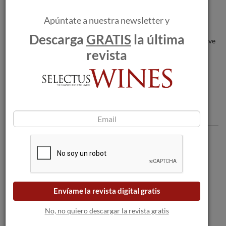
Emblema Verde Robert Parker 2023.
Apúntate a nuestra newsletter y
Descarga
GRATIS
la última
Veuve Clicquot presenta la colección Cave
Privée y sorprende a sus fieles con una
revista
enimágtica bodega bajo el Mar Báltico
Comentarios
Envíame la revista digital gratis
No, no quiero descargar la revista gratis