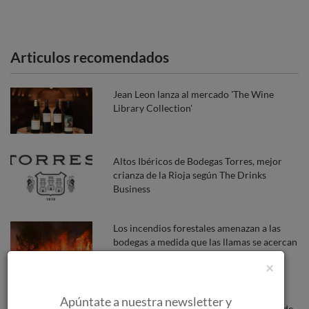
Articulos recomendados
Jean Leon lanza al mercado 'The Wine
Library Collection'
Altos Ibéricos de Bodegas Torres, mejor
crianza de la Rioja según The Drinks
Business
Los incendios forestales amenazan a las
bodegas a medida que las llamas se acercan
a Burdeos.
×
Alimentaria contará con Selectus Wines
Apúntate a nuestra newsletter y
como una de las revistas colaboradoras de