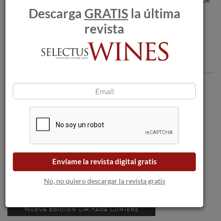
Descarga
GRATIS
la última
Intervin
revista
Comentarios
Envíame la revista digital gratis
No, no quiero descargar la revista gratis