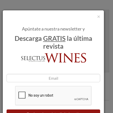
×
Recibe artículos como este en tu
bandeja de entrada
Apúntate a nuestra newsletter y
Descarga
GRATIS
la última
revista
Apúntame
100% seguro. Nunca te enviaremos spam.
Comentarios