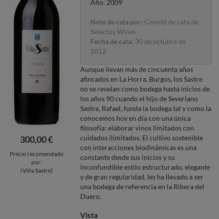
Año: 2009
Nota de cata por:
Comité de cata de
Selectus Wines
Fecha de cata:
30 de octubre de
2012
Aunque llevan más de cincuenta años
afincados en La Horra, Burgos, los Sastre
no se revelan como bodega hasta inicios de
los años 90 cuando el hijo de Severiano
Sastre, Rafael, funda la bodega tal y como la
conocemos hoy en día con una única
filosofía: elaborar vinos limitados con
cuidados ilimitados. El cultivo sostenible
300,00 €
con interacciones biodinámicas es una
Precio recomendado
constante desde sus inicios y su
por:
inconfundible estilo estructurado, elegante
(Viña Sastre)
y de gran regularidad, les ha llevado a ser
una bodega de referencia en la Ribera del
Duero.
Vista