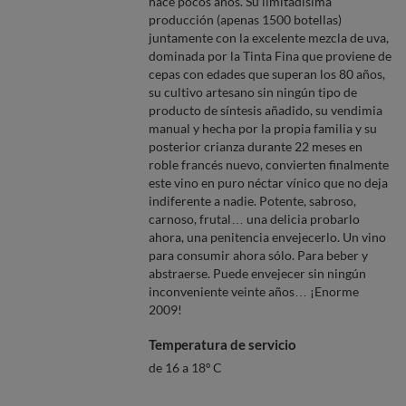
hace pocos años. Su limitadísima
producción (apenas 1500 botellas)
juntamente con la excelente mezcla de uva,
dominada por la Tinta Fina que proviene de
cepas con edades que superan los 80 años,
su cultivo artesano sin ningún tipo de
producto de síntesis añadido, su vendimia
manual y hecha por la propia familia y su
posterior crianza durante 22 meses en
roble francés nuevo, convierten finalmente
este vino en puro néctar vínico que no deja
indiferente a nadie. Potente, sabroso,
carnoso, frutal… una delicia probarlo
ahora, una penitencia envejecerlo. Un vino
para consumir ahora sólo. Para beber y
abstraerse. Puede envejecer sin ningún
inconveniente veinte años… ¡Enorme
2009!
Temperatura de servicio
de 16 a 18º C