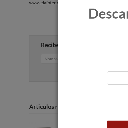
www.edafotec.com
Desca
Recibe artículos como este en tu
Articulos recomendados