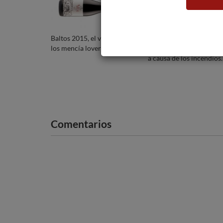
Baltos 2015, el vino para
Declarado el estado de
los mencía lovers
emergencia en Californi
a causa de los incendios.
Comentarios