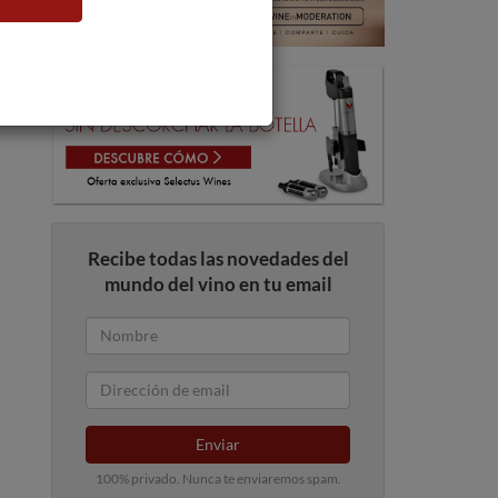
Recibe todas las novedades del
mundo del vino en tu email
Enviar
100% privado. Nunca te enviaremos spam.