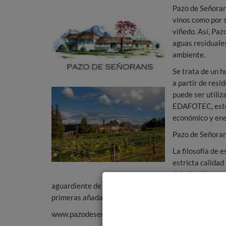
Pazo de Señoran
vinos como por 
viñedo. Así, Paz
aguas residuales
ambiente.
Se trata de un 
a partir de resi
puede ser utiliz
EDAFOTEC, este 
económico y ene
Pazo de Señoran
La filosofía de 
estricta calida
del albariño, po
aguardiente de orujo de albariño y un aguardiente de
primeras añadas entre los mejor calificados y reconoci
www.pazodesenorans.com