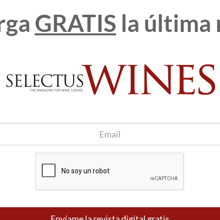
rga
GRATIS
la última 
 bandeja de entrada
Apúntame
100% seguro. Nunca te enviaremos
spam.
Envíame la revista digital gratis