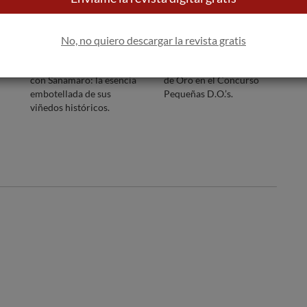
No, no quiero descargar la revista gratis
Pazo de San Mauro
Bodegas Martinón,
a
celebra el Día de Galicia
premiada con una Medalla
con Sanamaro: la esencia
de Oro en el Concurso
embotellada de sus
Pequeñas D.O.’s.
viñedos históricos.