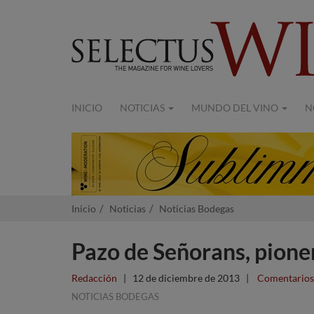
INICIO
NOTICIAS
MUNDO DEL VINO
N
Inicio
Noticias
Noticias Bodegas
Pazo de Señorans, pione
Redacción
|
12 de diciembre de 2013
|
Comentarios
NOTICIAS BODEGAS