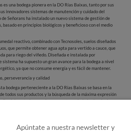
s es una bodega pionera en la DO Rías Baixas, tanto por sus
sus innovadores sistemas de manutención y cuidado del
o de Señorans ha instalado un nuevo sistema de gestión de
, basado en principios biológicos y beneficioso con el medio
humedal reactivo, combinado con Tecnosoles, suelos diseñados
duos, que permite obtener agua apta para vertido a cauce, que
ada para riego del viñedo. Diseñada e instalada por
sistema ha supuesto un gran avance para la bodega a nivel
rgético, ya que no consume energía y es fácil de mantener.
s, perseverancia y calidad
esta bodega perteneciente a la DO Rías Baixas se basa en la
d de todos sus productos y la búsqueda de la máxima expresión
r ello elabora todos sus vinos con esta variedad, además de un
 hierbas. Los vinos de Pazo de Señorans han estado desde sus
dos por la crítica nacional e internacional.
Apúntate a nuestra newsletter y