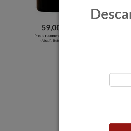
lágrima bien tintada. Re
Desca
Nariz
Intensidad muy alta, con
59,00 €
negra madura acompañada
seguidos de especies. M
Precio recomendado por:
(Abadía Retuerta)
Boca
Con fuerza y volumen. E
Sabores frutales y balsá
Comentario
Para los aficionados a lo
con potencia y “nomencla
duda su Cabernet Sauvig
y fuerza. Es aun un potr
Nacido en las parcelas de
durante 22 meses. La car
es una delicia para no p