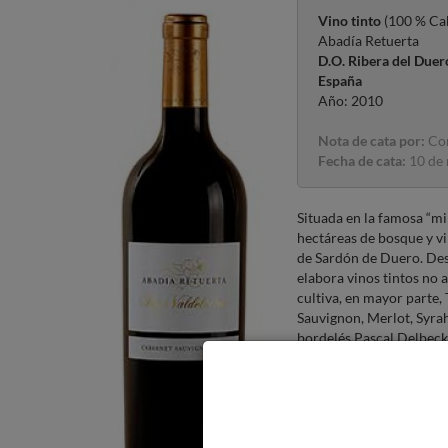
Vino tinto
(100 % Ca
Abadía Retuerta
D.O. Ribera del Duer
España
Año: 2010
Nota de cata por:
Com
Fecha de cata:
10 de 
Situada en la famosa “mi
hectáreas de bosque y v
de Sardón de Duero. Des
elabora vinos tintos no 
cultiva, en mayor parte
Sauvignon, Merlot, Syrah
bordelés Pascal Delbeck
generosa, sabrosos, carn
internacional.
Vista
Color rojo cereza picota