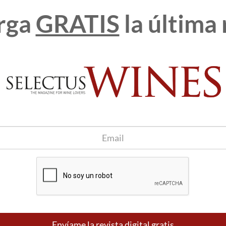
almente bonito.
rga
GRATIS
la última 
centrado y sorprendentemente floral. Aparecen las notas de fruta
s de recuerdos a brasas. Torrefactos evidentes muy elegantes
uy complejo y cambiante.
legante sin duda y mucho más armonioso de lo que aparenta.
micos que terminan en picantes especiados. Delicioso.
s varietales foráneos bien adaptados, a los vinos estructurados,
tura enológica” rebosante por los cuatro costados, este es sin
non español de cabecera. Y vaya como se expresa… con carácter
o por domar pero apunta una vida larga y completa para el futuro.
 más altitud de la finca, ha sido criado en barrica de roble francés
ne de ternera estofada con setas o simplemente hecha a la brasa
erderse.
Envíame la revista digital gratis