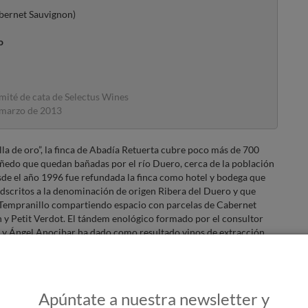
bernet Sauvignon)
o
ité de cata de Selectus Wines
marzo de 2013
lla de oro”, la finca de Abadía Retuerta cubre poco más de 700
iñedo que quedan bañadas por el río Duero, cerca de la población
de el año 1996 fue refundada la finca como hotel y bodega que
adscritos a la denominación de origen Ribera del Duero y que
, Tempranillo compartiendo espacio con parcelas de Cabernet
 y Petit Verdot. El tándem enológico formado por el consultor
 y Ángel Anocibar ha dado como resultado vinos de extracción
osos y mucha elegancia ganándose así el prestigio a nivel
Apúntate a nuestra newsletter y
 muy cubierto con ribete violáceo, capa alta y una presente