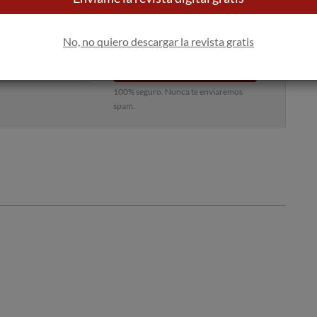
 bandeja de entrada
No, no quiero descargar la revista gratis
Apúntame
100% seguro. Nunca te enviaremos
spam.