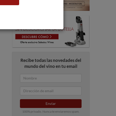
Recibe todas las novedades del
mundo del vino en tu email
Enviar
100% privado. Nunca te enviaremos spam.