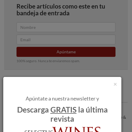
Recibe artículos como este en tu
bandeja de entrada
Apúntame
100% seguro. Nunca te enviaremos spam.
×
Articulos recomendados
Apúntate a nuestra newsletter y
Descarga
GRATIS
la última
Bodegas RODA, una de las 100 mejores
revista
bodegas del mundo para la revista “Wine &
Spirits Magazine”