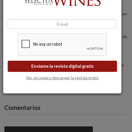
Los incendios forestales amenazan a las
bodegas a medida que las llamas se acercan
a Burdeos.
Legaris refuerza su apuesta por los vinos de
altura en la Ribera del Duero
Se pone en marcha la primera gran red de
Envíame la revista digital gratis
estaciones meteorológicas de vid en
Cataluña.
No, no quiero descargar la revista gratis
Comentarios