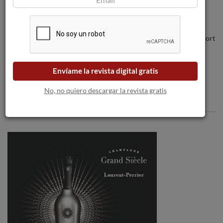
Rioja Vega Tempranillo Blanco Reserva
2017 consigue 93 puntos en el Rioja Report
de Tim Atkin MW
Envíame la revista digital gratis
No, no quiero descargar la revista gratis
Comentarios