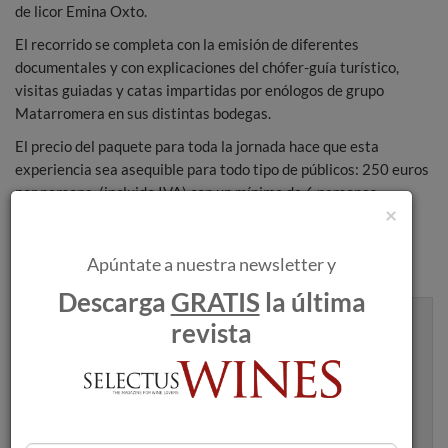
de licor Emina Oxto.
El recorrido se completa con la emisión de diferentes
documentales y con explicaciones del chófer-guía turístico,
visitas guiadas y catas impartidas por enólogos de grupo
Matarromera en sus distintas bodegas.
El precio del paquete para toda la jornada hace que esta
experiencia sea asequible para todo tipo de públicos: 250 euros
por persona (incluido IVA) con un mínimo de 6 personas.
×
Además, se puede consultar la tarifa para grupos.
Apúntate a nuestra newsletter y
Descarga
GRATIS
la última
revista
Recibe artículos como este en tu
bandeja de entrada