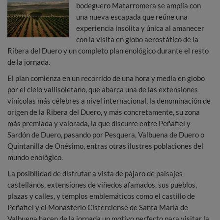
bodeguero Matarromera se amplía con
una nueva escapada que reúne una
experiencia insólita y única al amanecer
con la visita en globo aerostático de la
Ribera del Duero y un completo plan enológico durante el resto
de la jornada.
El plan comienza en un recorrido de una hora y media en globo
por el cielo vallisoletano, que abarca una de las extensiones
vinícolas más célebres a nivel internacional, la denominación de
origen de la Ribera del Duero, y más concretamente, su zona
más premiada y valorada, la que discurre entre Peñafiel y
Sardón de Duero, pasando por Pesquera, Valbuena de Duero o
Quintanilla de Onésimo, entras otras ilustres poblaciones del
mundo enológico.
La posibilidad de disfrutar a vista de pájaro de paisajes
castellanos, extensiones de viñedos afamados, sus pueblos,
plazas y calles, y templos emblemáticos como el castillo de
Peñafiel y el Monasterio Cisterciense de Santa María de
Valbuena hacen de la jornada un motivo perfecto para visitar la