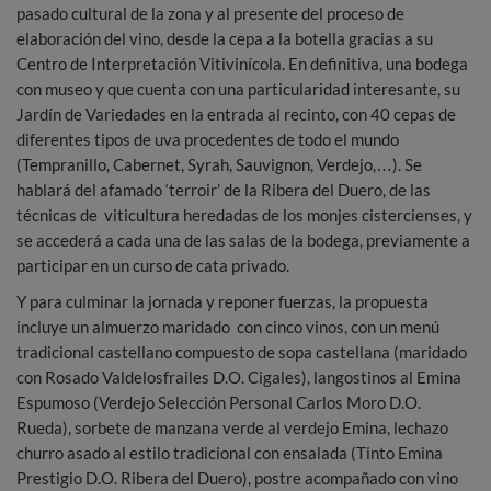
pasado cultural de la zona y al presente del proceso de
elaboración del vino, desde la cepa a la botella gracias a su
Centro de Interpretación Vitivinícola. En definitiva, una bodega
con museo y que cuenta con una particularidad interesante, su
Jardín de Variedades en la entrada al recinto, con 40 cepas de
diferentes tipos de uva procedentes de todo el mundo
(Tempranillo, Cabernet, Syrah, Sauvignon, Verdejo,…). Se
hablará del afamado ‘terroir’ de la Ribera del Duero, de las
técnicas de viticultura heredadas de los monjes cistercienses, y
se accederá a cada una de las salas de la bodega, previamente a
participar en un curso de cata privado.
Y para culminar la jornada y reponer fuerzas, la propuesta
incluye un almuerzo maridado con cinco vinos, con un menú
tradicional castellano compuesto de sopa castellana (maridado
con Rosado Valdelosfrailes D.O. Cigales), langostinos al Emina
Espumoso (Verdejo Selección Personal Carlos Moro D.O.
Rueda), sorbete de manzana verde al verdejo Emina, lechazo
churro asado al estilo tradicional con ensalada (Tinto Emina
Prestigio D.O. Ribera del Duero), postre acompañado con vino