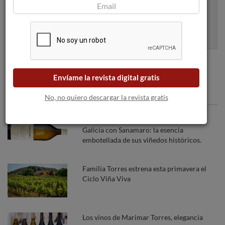
Apúntame
100% seguro. Nunca te enviaremos spam.
Envíame la revista digital gratis
Articulos recomendados
No, no quiero descargar la revista gratis
Pazo de San Mauro celebra el Día de
Galicia con Sanamaro: la esencia
embotellada de sus viñedos históricos.
Familia Torres estrena esta primavera el
Ciclo Viña Viva
Los vinos de Marimar Torres, elegancia