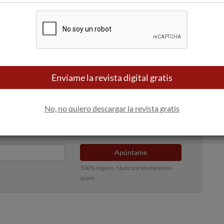
ón para este 2021, que permitirá que los vinos de Monterrei
imas acciones nos están demostrando lo importante que es
ro producto a
stro territorio vitivinícola, y servir de lanzadera
a presidenta del C.R.D.O. Monterrei, Lara Da Silva.
Envíame la revista digital gratis
No, no quiero descargar la revista gratis
 bandeja de entrada
Apúntame
100% seguro. Nunca te enviaremos
spam.