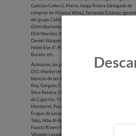
Galician Cellars), Marta Juega Rivera (delegada de
compras de Alliance Wine), Fernando Estévez (geren
del grupo Cafeterías Herculinas), Manuel Corralero
(Distribuciones Pfiema), Jesús López (Crianza
Distribución), Iria Taboda (tienda de vinos O Trasno),
Daniel Vázquez (Licores Rivas), representantes de
Hotel Exe 4*, Pazo de Vilaboa, Central Park, Roots, O
Burato, etc.
Desca
Asimismo, los participantes en esta iniciativa de la
D.O. Monterrei han podido degustar los tintos y
blancos de las siguientes bodegas: Ladairo, Pazos del
Rey, Gargalo, Castro de Lobarzán, José Antonio Da
Silva Pereira (Vinos Lara), Crego e Monaguillo, Terra
do Cigarrón, Triay Adegas de Oímbra, Terrae
Monterrei, Pazo Blanco Núñez (Tapias Mariñán),
Fragas do Lecer, Manuel Guerra Justo (Vía Arxéntea)
Tabú, Alba Al-Bar (Daniel Fernández), Trasdovento,
Fausto Rivero Pardo (Quinta Soutullo) y Manuel
Vázquez Losada.