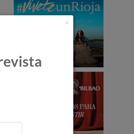
×
revista