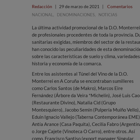
Redacción
|
29 de marzo de 2021
|
Comentarios
,
,
NACIONAL
DENOMINACIONES
NOTICIAS
La última actividad promocional de la D.O. Monterre
de profesionales procedentes de toda la provincia. D
sanitarias exigidas, miembros del sector de la restaur
han conocido las peculiaridades de esta denominación 
sobre las características de suelo y clima, variedades 
historia y economía de la comarca.
Entre los asistentes al Túnel del Vino de la D.O.
Monterrei en A Coruña se encontraban sumilleres
como Carlos Santos (de Makro), Marcos Eire
Fernández (Árbore da Veira *Michelín), José Luis Cao
(Restaurante Divino), Natalia Cid (Grupo
Montesquiero), Jacobo Semin (Pulpería Muíño Vello),
Eduin Ignacio Vallejo (Taberna Contemporánea EME)
Antía Arance (Casa Paquita), Cecilia Fabro (Argentin
o Jorge Cajete (Vinoteca O Carro), entre otros. Así
como, Francisco Santiso (export manager Singular