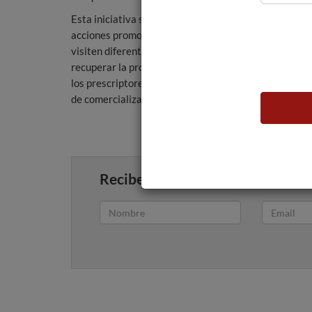
Esta iniciativa se encuentra dentro del ciclo de
acciones promocionales realizadas por la denominaci
visiten diferentes ciudades del país. “Estas dos últ
recuperar la promoción cara a cara, presentar nuest
los prescriptores, acercarles las peculiaridades de nue
de comercialización a nuestros asociados”, reconoce l
Recibe artículos como este en tu