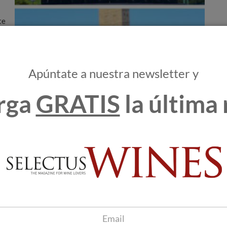
te
Apúntate a nuestra newsletter y
rga
GRATIS
la última 
s
,