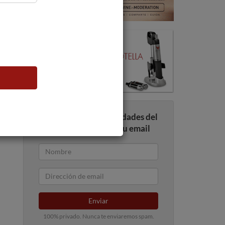
Recibe todas las novedades del
mundo del vino en tu email
Enviar
100% privado. Nunca te enviaremos spam.