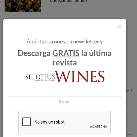
bodegas del mundo
Perelada recibe el ‘Premio a la mejor
×
gestión enoturística’.
Apúntate a nuestra newsletter y
Descarga
GRATIS
la última
Bodegas Martín Códax arranca su
temporada enoturística con nuevas
revista
propuestas exclusivas.
Los incendios forestales amenazan a las
bodegas a medida que las llamas se acercan
a Burdeos.
Comentarios