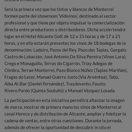
Será la primera vez que los tintos y blancos de Monterrei
formen parte del showroom ‘Vidivinos’, destinado al sector
profesional y que tiene por objeto impulsar la comercialización
directa entre productores y distribuidores. Dicha acción tendrá
lugar en el Hotel Alicante Golf, de 12 a 15 horas y de 17 a 21
horas, y en ella estarán presentes los vinos de 18 bodegas de la
denominación: Ladairo, Pazos del Rey, Pazo das Tapias, Gargalo,
Castro de Lobarzán, José Antonio Da Silva Pereira (Vinos Lara),
Crego e Monaguillo, Terras do Cigarrón, Triay Adegas de
Oímbra, Terrae Monterrei, Pazo Blanco Núñez (Tapias Mariñán),
Fragas do Lecer, Manuel Guerra Justo (Vía Arxéntea), Tabú,
Alba Al-Bar (Daniel Fernández), Trasdovento, Fausto
Rivero Pardo (Quinta Soutullo) y Manuel Vázquez Losada.
La participación en esta iniciativa permitirá afianzar la imagen
de marca, mostrar de primera mano los vinos de Monterrei al
canal Horeca y de distribución de Alicante, ampliar y fidelizar la
cadena de ventas, entre otras cuestiones. Durante la jornada,
además de ofrecer la oportunidad de descubrir in situ el