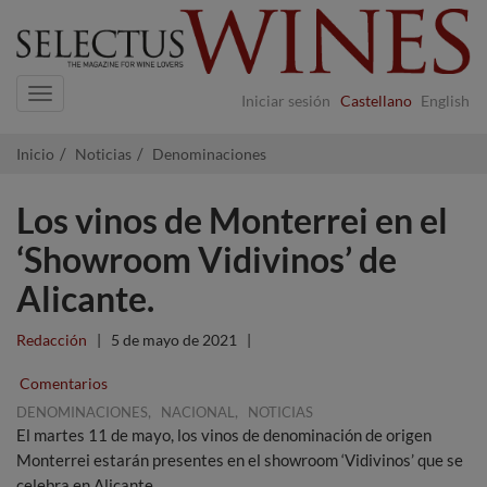
Navigation
Iniciar sesión
Castellano
English
Inicio
Noticias
Denominaciones
Los vinos de Monterrei en el
‘Showroom Vidivinos’ de
Alicante.
Redacción
|
5 de mayo de 2021
|
Comentarios
,
,
DENOMINACIONES
NACIONAL
NOTICIAS
El martes 11 de mayo, los vinos de denominación de origen
Monterrei estarán presentes en el showroom ‘Vidivinos’ que se
celebra en Alicante.