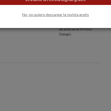
Ferran Centelles, nuevo
El modelo predictivo para
a
delegado de Jancis
la monitorizacion del
No, no quiero descargar la revista gratis
Robinson en España
viñedo del Consejo
Regulador de Rioja, caso
de éxito en el VI Foro
Datagri.