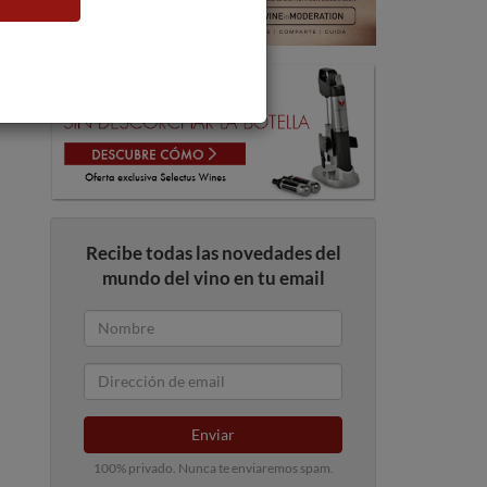
Recibe todas las novedades del
mundo del vino en tu email
Enviar
100% privado. Nunca te enviaremos spam.