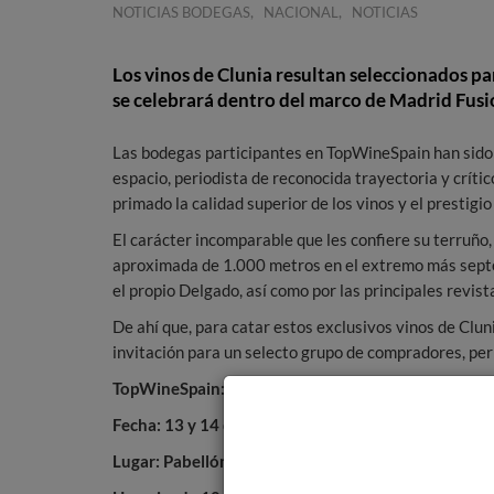
,
,
NOTICIAS BODEGAS
NACIONAL
NOTICIAS
Los vinos de Clunia resultan seleccionados pa
se celebrará dentro del marco de Madrid Fus
Las bodegas participantes en TopWineSpain han sido 
espacio, periodista de reconocida trayectoria y crític
primado la calidad superior de los vinos y el prestigio
El carácter incomparable que les confiere su terruño,
aproximada de 1.000 metros en el extremo más septen
el propio Delgado, así como por las principales revist
De ahí que, para catar estos exclusivos vinos de Clun
invitación para un selecto grupo de compradores, per
TopWineSpain:
Fecha: 13 y 14 de enero de 2020
Lugar: Pabellón 14.1 de IFEM-Madrid