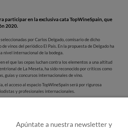
ra participar en la exclusiva cata TopWineSpain, que
ión 2020.
seleccionadas por Carlos Delgado, comisario de dicho
o de vinos del periódico El País. En la propuesta de Delgado ha
 a nivel internacional de la bodega.
 en el que las cepas luchan contra los elementos a una altitud
trional de La Meseta, ha sido reconocido por críticos como
as, guías y concursos internacionales de vino.
ia, el acceso al espacio TopWineSpain será por rigurosa
iodistas y profesionales internacionales.
Apúntate a nuestra newsletter y