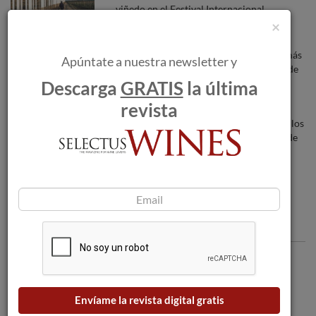
viñedo en el Festival Internacional
Concéntrico 04
×
Valdeorras es la denominación gallega más
Apúntate a nuestra newsletter y
premiada en el Concurso Internacional de
Descarga
GRATIS
la última
Vinos VinDuero-VinDouro
revista
Louis Roederer reina en la VI Edición de los
‘Oscars del champagne’ con 9 Medallas de
Oro.
Comentarios
Envíame la revista digital gratis