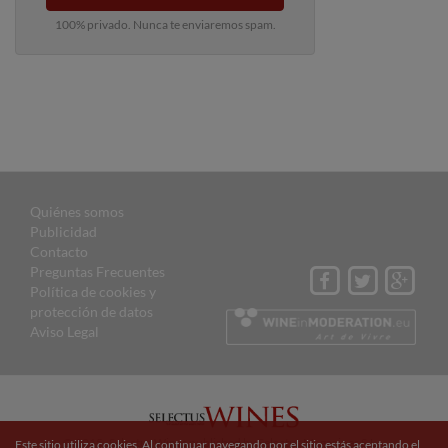
100% privado. Nunca te enviaremos spam.
Quiénes somos
Publicidad
Contacto
Preguntas Frecuentes
Política de cookies y
protección de datos
Aviso Legal
© 2015 Selectus Wines published by Selectus Magazines S.L.
Este sitio utiliza cookies. Al continuar navegando por el sitio estás aceptando el