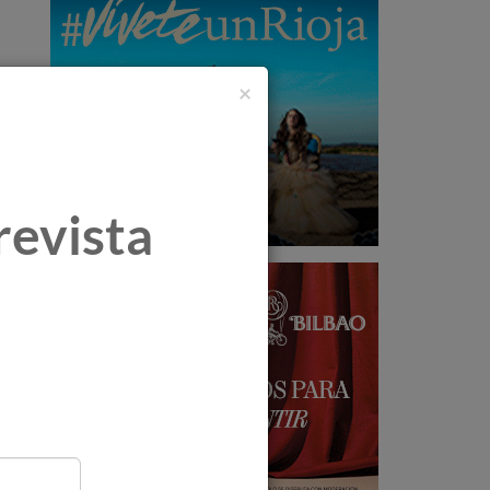
×
revista