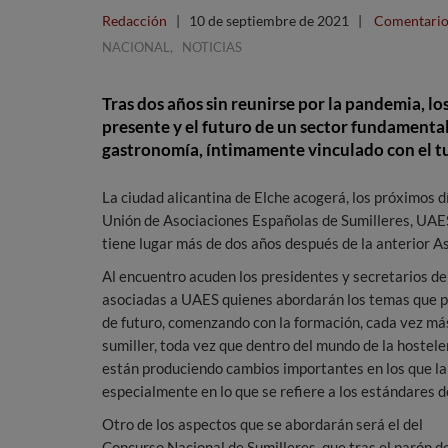
Redacción
|
10 de septiembre de 2021
|
Comentario
,
NACIONAL
NOTICIAS
Tras dos años sin reunirse por la pandemia, los
presente y el futuro de un sector fundamental
gastronomía, íntimamente vinculado con el t
La ciudad alicantina de Elche acogerá, los próximos d
Unión de Asociaciones Españolas de Sumilleres, UAES
tiene lugar más de dos años después de la anterior 
Al encuentro acuden los presidentes y secretarios de 
asociadas a UAES quienes abordarán los temas que p
de futuro, comenzando con la formación, cada vez más 
sumiller, toda vez que dentro del mundo de la hostele
están produciendo cambios importantes en los que la f
especialmente en lo que se refiere a los estándares d
Otro de los aspectos que se abordarán será el del
Concurso Nacional de Sumilleres, que tras el parón d