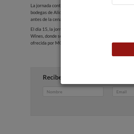
La jornada continuará con un showroom en los salones 
bodegas de Alicante amparadas por la D.O. Alicante y 
antes de la cena de gala con autoridades, patrocinado
El día 15, la jornada comenzará con una visita a Bo
Wines, donde se impartirá una masterclass en torno a
ofrecida por MG Wines.
Recibe artículos como este en tu