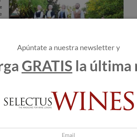
de
e
la
Apúntate a nuestra newsletter y
o
rga
GRATIS
la última 
 Internacional (ASI), toda vez que solo los miembros de UAES
tidad perteneciente a la ASI.
ntará con el apoyo del Ayuntamiento ilicitano, así como con
Alicante. El lunes 13, tras visitar la bodega Las Virtudes,
 se celebrará la primera sesión de la asamblea en Bodegas
a maridaje a los sumilleres de la UAES, antes de dar por
egunda sesión de la Asamblea en el Palacio de Congresos de
 en el Ayuntamiento por el alcalde de la localidad, D. Carlos