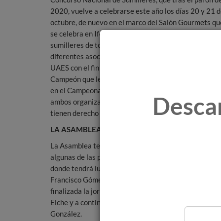
2020, vuelve a celebrarse este año los días 20 y 21 
octubre, de nuevo en el marco del Salón Gourmets qu
se celebra en Ifema. Allí, se darán cita unos 70
sumilleres de toda España en representación de las
diferentes asociaciones provinciales y regionales de 
UAES con el fin de hacerse merecedores del título de
Campeón que les otorga el derecho a participar tant
en el Campeonato de Europa como en el Mundial,
Desca
ambos organizados por la Asociación de la Sumillería
tienen derecho en nuestro país al ser esta la única en
LA ASAMBLEA DE ELCHE
La Asamblea tendrá como sede la ciudad de Elche y co
algunas de las principales bodegas de la provincia de 
donde tendrá lugar una comida maridaje, por la tarde
Francisco Gómez, que ofrecerá a continuación una cen
finalizada la jornada. El martes 14 tendrá lugar la s
Elche y a continuación, los sumilleres serán recibidos
González.