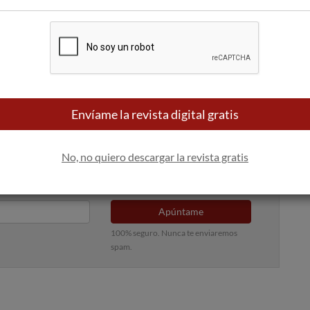
del hotel El Huerto del Cura, con la participación de las
por la tarde, los sumilleres participarán en una masterclass
res y el Consejo Regulador de la D.O. Alicante.
degas Casa Cesilia, luego a Bodegas Bocopa y finalmente a MG
l Fondillón. La Asamblea finalizará tras la comida maridaje
Envíame la revista digital gratis
No, no quiero descargar la revista gratis
 bandeja de entrada
Apúntame
100% seguro. Nunca te enviaremos
spam.