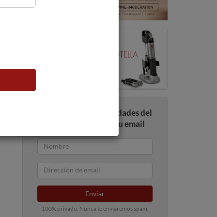
Recibe todas las novedades del
mundo del vino en tu email
Enviar
100% privado. Nunca te enviaremos spam.