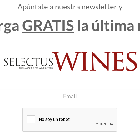
rsistencia; y el champagne
José Michel Brut Tradition
,
Apúntate a nuestra newsletter y
rga
GRATIS
la última 
lado como una empresa de marcado carácter internacional e
 de vinos, cercana al cliente, tanto desde las 6 tiendas con
que tiene en distintos aeropuertos españoles bajo el concepto
virtual. Presente en España, Francia, Suiza y Ucrania, las
de Barajas Madrid. En las tiendas LAVINIA el cliente tiene a
todo el mundo. Además, pueden disfrutar de los servicios
sumilleres, como cursos de cata para aprender a degustar vino
A se crea un entorno en el que se viven experiencias alrededor
 A su oferta de vinos y destilados se unen servicios añadidos
 la calle José Ortega y Gasset de Madrid que dirige el chef
 disfrutar junto con los vinos de LAVINIA a precio de tienda.
ar fácilmente a través de www.lavinia.com