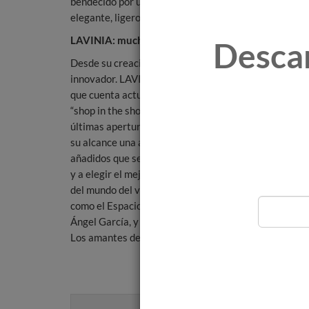
bendecido por una boca fresca y plena y una larga pe
elegante, ligero y con suave expresión de terruño.
LAVINIA: mucho más que una tienda de vinos
Desca
Desde su creación, en 1999, LAVINIA se ha desarrol
innovador. LAVINIA es un concepto diferente de tienda
que cuenta actualmente en Europa, como desde las 4 
“shop in the shop”, como online a través de su tienda 
últimas aperturas han sido este año en el aeropuerto 
su alcance una amplia gama de vinos y destilados de 
añadidos que se ofrecen de la mano de profesionales 
y a elegir el mejor para cada ocasión. Así, en LAVINI
del mundo del vino y se promueve la cultura del vino.
como el Espacio Gastronómico de la tienda LAVINIA de
Ángel García, y que presenta una comida de mercado a
Los amantes del vino de todo el mundo pueden compr