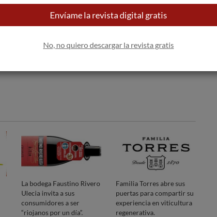
 bandeja de entrada
Envíame la revista digital gratis
Apúntame
100% seguro. Nunca te enviaremos
No, no quiero descargar la revista gratis
spam.
La bodega Faustino Rivero
Familia Torres abre sus
Ulecia invita a sus
puertas para compartir su
consumidores a ser
experiencia en viticultura
“riojanos por un día”.
regenerativa.