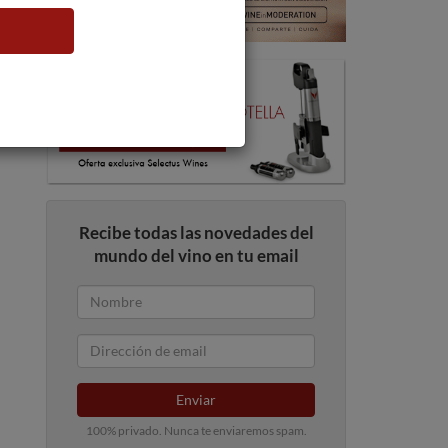
Recibe todas las novedades del
mundo del vino en tu email
Enviar
100% privado. Nunca te enviaremos spam.