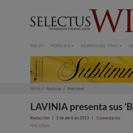
INICIO
NOTICIAS
MUNDO DEL VINO
N
Inicio
Noticias
Nacional
LAVINIA presenta sus ‘Be
Redacción
|
2 de abril de 2013
|
Comentarios
NACIONAL