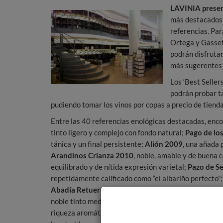
LAVINIA present
más destacados 
referencias. Par
Ortega y Gasset
podrán disfrutar
más sugerentes 
Los ‘Best Seller
podrán probar t
pudiendo tomar los vinos por copas a precio de tienda
Entre las 40 referencias enológicas destacadas, en
tinto ligero y complejo con fondo natural;
Pago de lo
tánica y un final persistente;
Alión 2009
, una añada 
Arandinos Crianza 2010
, noble, amable y de buena 
equilibrado y de nítida expresión varietal;
Pazo de S
repetidamente calificado como “el albariño perfecto”
Abadía Retuerta Selección Especial 2009
, prodigio
noble tinto mediterráneo de expresión fresca y plen
riqueza aromática con boca amplia, profunda y persi