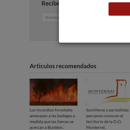
Recibe artículos como este en tu
Articulos recomendados
Los incendios forestales
Sumilleres y periodistas
amenazan a las bodegas a
peruanos conocen el
medida que las llamas se
territorio de la D.O.
acercan a Burdeos.
Monterrei.