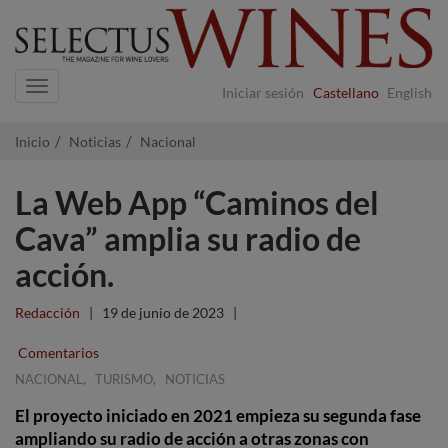
Navigation
Iniciar sesión
Castellano
English
Inicio
Noticias
Nacional
La Web App “Caminos del
Cava” amplia su radio de
acción.
Redacción
|
19 de junio de 2023
|
Comentarios
,
,
NACIONAL
TURISMO
NOTICIAS
El proyecto iniciado en 2021 empieza su segunda fase
ampliando su radio de acción a otras zonas con