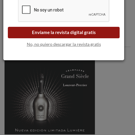
‘Experiencia Verema Alicante’
Envíame la revista digital gratis
Comentarios
No, no quiero descargar la revista gratis