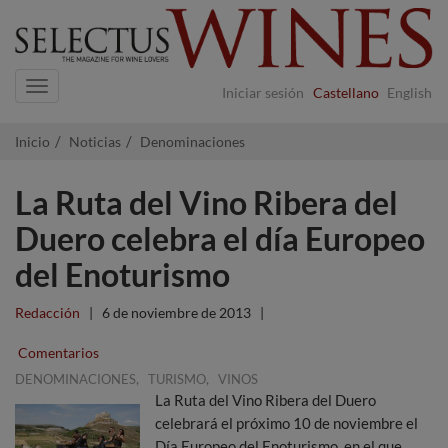
Navigation
Iniciar sesión
Castellano
English
Inicio
Noticias
Denominaciones
La Ruta del Vino Ribera del
Duero celebra el día Europeo
del Enoturismo
Redacción
|
6 de noviembre de 2013
|
Comentarios
,
,
DENOMINACIONES
TURISMO
VINOS
La Ruta del Vino Ribera del Duero
celebrará el próximo 10 de noviembre el
Día Europeo del Enoturismo, en el que