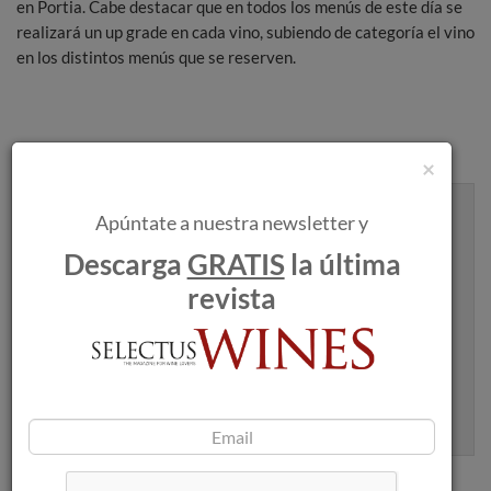
en Portia. Cabe destacar que en todos los menús de este día se
realizará un up grade en cada vino, subiendo de categoría el vino
en los distintos menús que se reserven.
×
Recibe artículos como este en tu
Apúntate a nuestra newsletter y
bandeja de entrada
Descarga
GRATIS
la última
revista
Apúntame
100% seguro. Nunca te enviaremos spam.