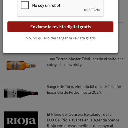
Articulos recomendados
Envíame la revista digital gratis
DOCa. Rioja. Boletín de maduración #3.
Evolución correcta
No, no quiero descargar la revista gratis
Juan Torres Master Distillers da el salto a la
categoría de whisky.
Sangre de Toro, vino oficial de la Selección
Española de Fútbol hasta 2024.
El Pleno del Consejo Regulador de la
D.O.Ca. Rioja avanza en la Agenda Somos
Rioja con nuevas medidas de apoyo al