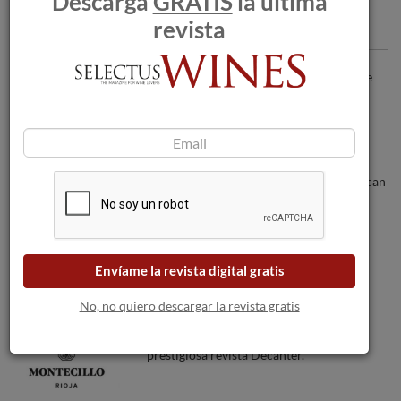
Descarga
GRATIS
la última
revista
Articulos recomendados
Moët lanza Platinum Jubilee Champagne
con Waitrose
Los incendios forestales amenazan a las
bodegas a medida que las llamas se acercan
a Burdeos.
VíVID, el festival del vino del Empordà,
recibe la primavera en la Costa Brava
Envíame la revista digital gratis
No, no quiero descargar la revista gratis
Bodegas Montecillo reconocida por la
prestigiosa revista Decanter.