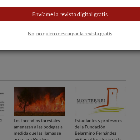
 bandeja de entrada
Envíame la revista digital gratis
Apúntame
100% seguro. Nunca te enviaremos
No, no quiero descargar la revista gratis
spam.
92
Los incendios forestales
Estudiantes y profesores
amenazan a las bodegas a
de la Fundación
medida que las llamas se
Belarmino Fernández
acercan a Burdeos.
visitan el territorio de la