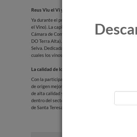
Reus Viu el Vi y la Fira del Tap en Cassà de la Selva 
Ya durante el primer fin de semana del mes de junio, 
Desca
el Vino). La capital del Baix Camp acogerá durante tre
Cámara de Comercio de Reus (DO Catalunya, DO Co
DO Terra Alta). Por otra parte, el 8, 9 i 10 de junio, t
Selva. Dedicada al mundo del corcho, cuenta también 
cuales los vinos de la DO Penedès.
La calidad de los vinos Penedès toma relevancia
Con la participación a eventos por todo el territori
de origen mejor valoradas. La tarea desarrollada des
de alta calidad y el valor de su territorio y entorno,
dentro del sector vinícola catalán. Siguiendo esta lí
de Santa Teresa de El Vendrell, donde ya han anuncia