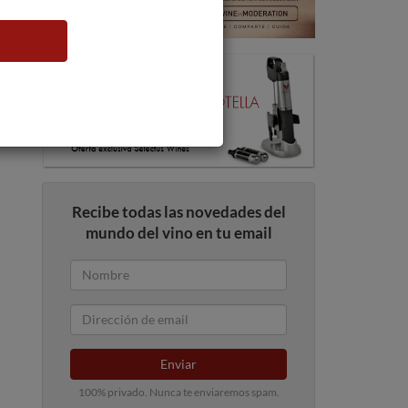
Recibe todas las novedades del
mundo del vino en tu email
Enviar
100% privado. Nunca te enviaremos spam.