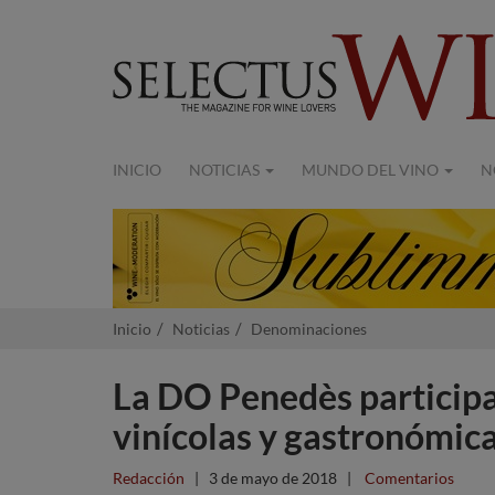
INICIO
NOTICIAS
MUNDO DEL VINO
N
Inicio
Noticias
Denominaciones
La DO Penedès participa
vinícolas y gastronómica
Redacción
|
3 de mayo de 2018
|
Comentarios