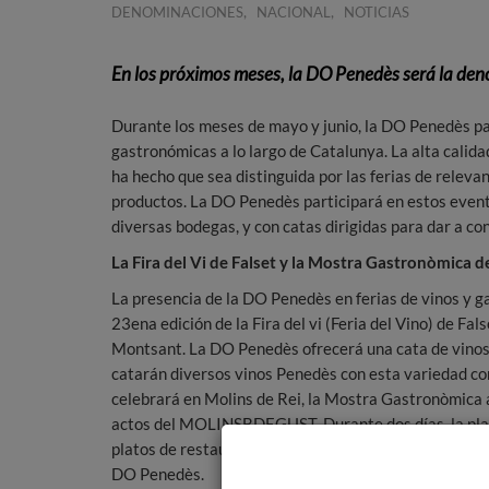
,
,
DENOMINACIONES
NACIONAL
NOTICIAS
En los próximos meses, la DO Penedès será la deno
Durante los meses de mayo y junio, la DO Penedès par
gastronómicas a lo largo de Catalunya. La alta calida
ha hecho que sea distinguida por las ferias de relevan
productos. La DO Penedès participará en estos event
diversas bodegas, y con catas dirigidas para dar a co
La Fira del Vi de Falset y la Mostra Gastronòmica de
La presencia de la DO Penedès en ferias de vinos y g
23ena edición de la Fira del vi (Feria del Vino) de Fa
Montsant. La DO Penedès ofrecerá una cata de vinos 
catarán diversos vinos Penedès con esta variedad co
celebrará en Molins de Rei, la Mostra Gastronòmica 
actos del MOLINSBDEGUST. Durante dos días, la plaza
platos de restauradores y establecimientos alimenta
DO Penedès.