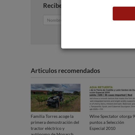
Recibe artículos como este en tu
Articulos recomendados
Familia Torres acoge la
Wine Spectator otorga 
primera demostración del
puntos a Selección
tractor eléctrico y
Especial 2010
autónomo de Monarch.