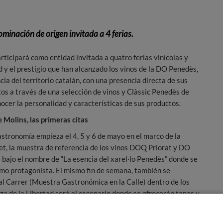
minación de origen invitada a 4 ferias.
ticipará como entidad invitada a quatro ferias vinícolas y
d y el prestigio que han alcanzado los vinos de la DO Penedès,
cia del territorio catalán, con una presencia directa de sus
os a través de una selección de vinos y Clàssic Penedès de
nocer la personalidad y características de sus productos.
 Molins, las primeras citas
astronomía empieza el 4, 5 y 6 de mayo en el marco de la
lset, la muestra de referencia de los vinos DOQ Priorat y DO
bajo el nombre de “La esencia del xarel·lo Penedès” donde se
mo protagonista. El mismo fin de semana, también se
al Carrer (Muestra Gastronómica en la Calle) dentro de los
 de la Libertad será el escenario donde se ofrecerán tapas y
rios del municipio, maridados con vinos exclusivamente de la