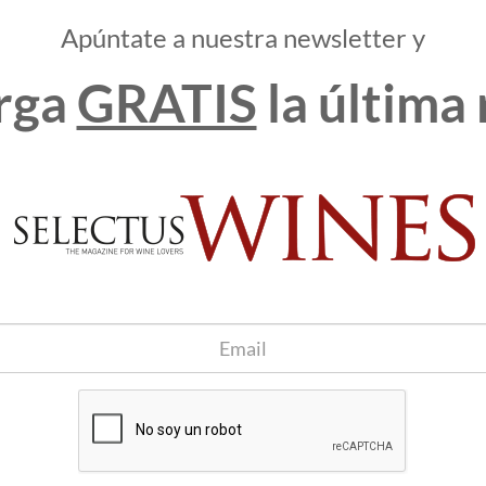
Apúntate a nuestra newsletter y
en junio
la DO Penedès será la DO invitada a Reus Viu el Vi (Reus Vive
rga
GRATIS
la última 
s días, una multitudinaria feria dedicada a las DO’s de la
nca de Barberà, DO Montsant, DOQ Priorat, DO Tarragona y
endrá lugar la Fira del Tap (Feria del Tapón) en Cassà de la
con diversas propuestas vinícolas y gastronómicas, entre las
o, la DO Penedès se posiciona como una de las denominaciones
 de los últimos tiempos centrada en la potenciación de vinos
 han hecho que ha día de hoy, hayan conseguido un alto prestigio
nea, la DO Penedès ya tiene marcado en el calendario las Fires
do que participarán como invitados.