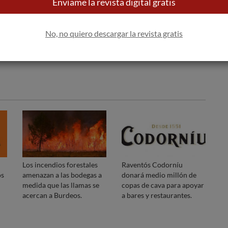
Envíame la revista digital gratis
Apúntame
100% seguro. Nunca te enviaremos
spam.
No, no quiero descargar la revista gratis
Los incendios forestales
Raventós Codorníu
os
amenazan a las bodegas a
donará medio millón de
medida que las llamas se
copas de cava para apoyar
acercan a Burdeos.
a bares y restaurantes.