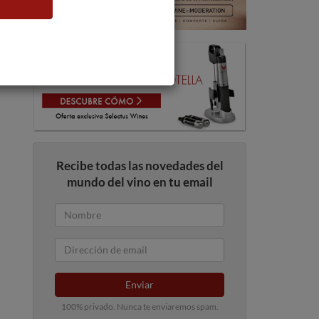
Recibe todas las novedades del
mundo del vino en tu email
Enviar
100% privado. Nunca te enviaremos spam.