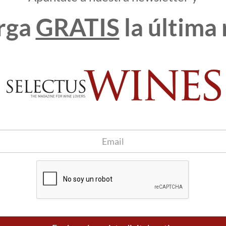
rga
GRATIS
la última 
de Origen pretende incidir sobre el sector profesional, ya que
español donde se reúne una importante representación de la
 estuvieron presentes 1.502 bodegas procedentes de todo el
pradores procedentes de 90 países, realizándose un total de
conocimiento de la D.O. Monterrei entre el sector profesional
ución y comercialización, tanto a nivel nacional como
rca”, indica la presidenta del C.R.D.O. Monterrei, Lara Da
 bandeja de entrada