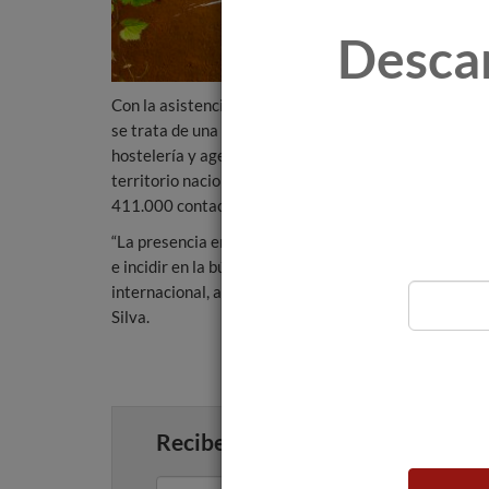
Desca
Con la asistencia a la feria Fenavin, la Denominación 
se trata de una de las ferias de referencia del vino 
hostelería y agentes del comprado. En Fenavin 2017
territorio nacional, en ese año trabajaron 4.127 com
411.000 contactos comerciales.
“La presencia en esta feria busca promover un mayor 
e incidir en la búsqueda de nuevos canales de distrib
internacional, así como reforzar nuestra imagen de ma
Silva.
Recibe artículos como este en tu