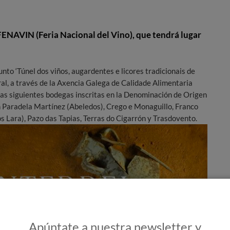
FENAVIN (Feria Nacional del Vino), que tendrá lugar
nto ‘Túnel dos viños, augardentes e licores tradicionais de
ral, a través de la Axencia Galega de Calidade Alimentaria
as siguientes bodegas inscritas en la Denominación de Origen
 Paradela Martínez (Abeledos), Crego e Monaguillo, Franco
s Lara), Pazo das Tapias, Terras do Cigarrón y Trasdovento.
Apúntate a nuestra newsletter y