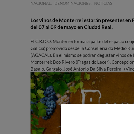
,
,
NACIONAL
DENOMINACIONES
NOTICIAS
Los vinos de Monterrei estarán presentes en 
del 07 al 09 de mayo en Ciudad Real.
El C.R.D.O. Monterrei formará parte del espacio conju
Galicia’, promovido desde la Consellería do Medio Ru
(AGACAL). En el mismo se podrán degustar vinos de l
Monterrei: Boo Rivero (Fragas do Lecer), Concepción
Basalo, Gargalo, José Antonio Da Silva Pereira (Vino