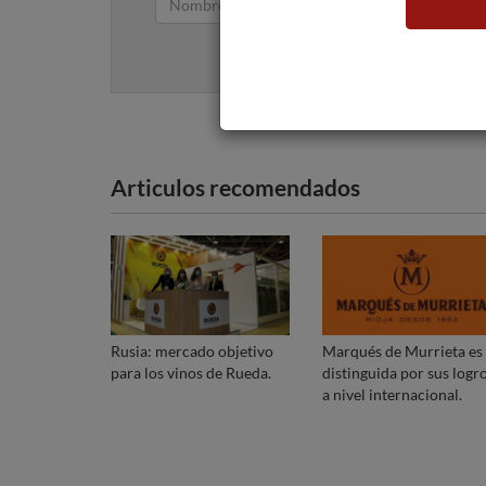
Articulos recomendados
Rusia: mercado objetivo
Marqués de Murrieta es
para los vinos de Rueda.
distinguida por sus logr
a nivel internacional.