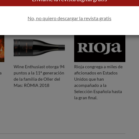
No, no quiero descargar la revista gratis
Wine Enthusiast otorga 94
Rioja congrega a miles de
a
puntos a la 11ª generación
aficionados en Estados
de la familia de Oller del
Unidos que han
Mas: RÒMIA 2018
acompañado a la
Selección Española hasta
la gran final.