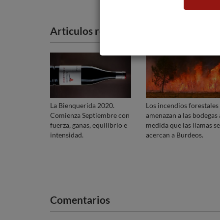
Articulos recomendados
La Bienquerida 2020.
Los incendios forestales
Comienza Septiembre con
amenazan a las bodegas 
fuerza, ganas, equilibrio e
medida que las llamas se
intensidad.
acercan a Burdeos.
Comentarios