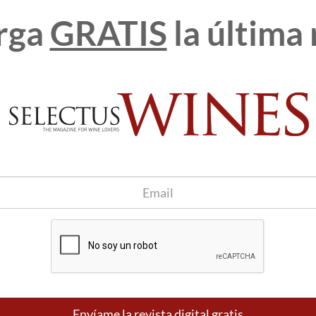
ya conocían y quería probar, lo tenían claro”, cuenta.
rga
GRATIS
la última 
ncipal de intensificar su presencia en ferias internacionales
arca Valdeorras”, con la intención de “ampliar mercados y
tán claras: volveremos el año que viene a esta feria porque
nivel mundial de los importadores más importantes”, aseguró
 bandeja de entrada
Apúntame
100% seguro. Nunca te enviaremos
spam.
Envíame la revista digital gratis