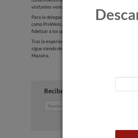
visitantes venían a probar 3 o 4 vinos específicos que 
Desca
Para la delegación de la D.O. Valdeorras, la razón pri
como ProWein, no es otra que la de “promocionar la m
fidelizar a los que ya tenemos”, explicó Prada Ginzo.
Tras la experiencia de este año, “las expectativas es
sigue siendo de referencia, un punto de encuentro a 
Mazaira.
Recibe artículos como este en tu