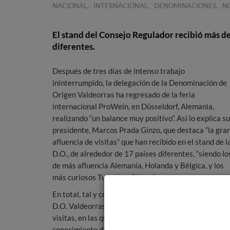
,
,
,
NACIONAL
INTERNACIONAL
DENOMINACIONES
NO
El stand del Consejo Regulador recibió más de 
diferentes.
Después de tres días de intenso trabajo
ininterrumpido, la delegación de la Denominación de
Origen Valdeorras ha regresado de la feria
internacional ProWein, en Düsseldorf, Alemania,
realizando “un balance muy positivo”. Así lo explica su
presidente, Marcos Prada Ginzo, que destaca “la gra
afluencia de visitas” que han recibido en el stand de l
D.O., de alrededor de 17 países diferentes, “siendo lo
de más afluencia Alemania, Holanda y Bélgica, y los
más curiosos Turquía y Chipre”.
En total, tal y como apunta el director técnico de la
D.O. Valdeorras, Jorge Mazaira, “han sido más de 70
visitas, en las que hemos observado que hay
conocimiento de marca porque en varios casos, los