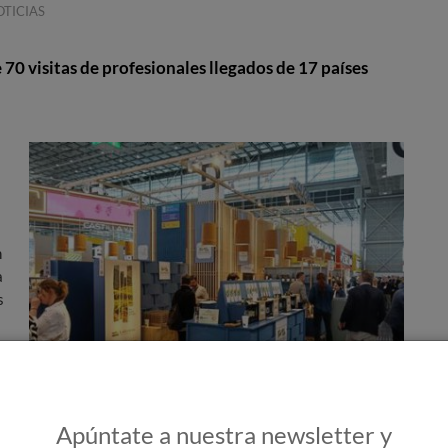
TICIAS
70 visitas de profesionales llegados de 17 países
n
a
s
Apúntate a nuestra newsletter y