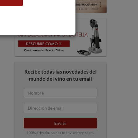
Recibe todas las novedades del
mundo del vino en tu email
Enviar
100% privado. Nunca te enviaremos spam.