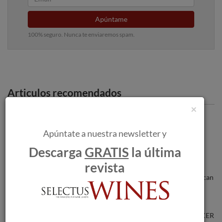
Apúntame
100% seguro. Nunca te enviaremos spam.
Articulos recomendados
×
Torres Brandy celebrará la final de Zero
Challenge en Barcelona en marzo.
Apúntate a nuestra newsletter y
Descarga
GRATIS
la última
revista
Los incendios forestales amenazan a las
bodegas a medida que las llamas se acercan
a Burdeos.
Nuevas puntuaciones de 'ROBERT PARKER