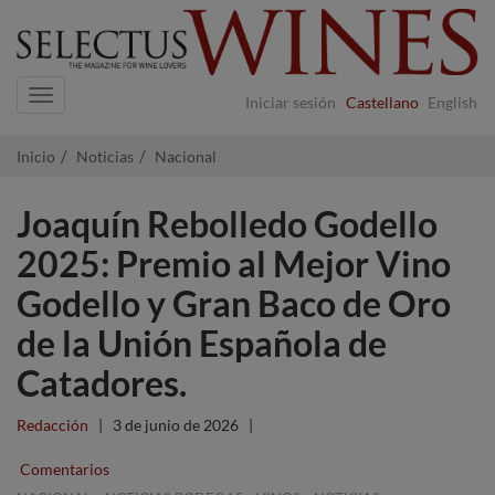
Navigation
Iniciar sesión
Castellano
English
Inicio
Noticias
Nacional
Joaquín Rebolledo Godello
2025: Premio al Mejor Vino
Godello y Gran Baco de Oro
de la Unión Española de
Catadores.
Redacción
|
3 de junio de 2026
|
Comentarios