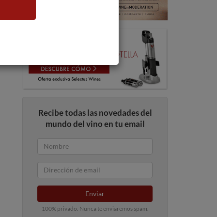
Recibe todas las novedades del
mundo del vino en tu email
Enviar
100% privado. Nunca te enviaremos spam.