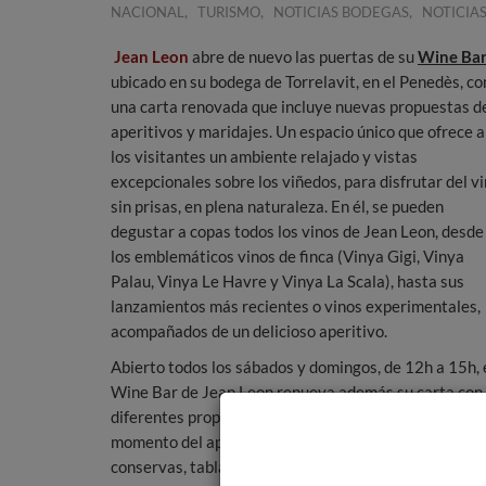
,
,
,
NACIONAL
TURISMO
NOTICIAS BODEGAS
NOTICIA
Jean Leon
abre de nuevo las puertas de su
Wine Ba
ubicado en su bodega de Torrelavit, en el Penedès, co
una carta renovada que incluye nuevas propuestas d
aperitivos y maridajes. Un espacio único que ofrece a
los visitantes un ambiente relajado y vistas
excepcionales sobre los viñedos, para disfrutar del v
sin prisas, en plena naturaleza. En él, se pueden
degustar a copas todos los vinos de Jean Leon, desde
los emblemáticos vinos de finca (Vinya Gigi, Vinya
Palau, Vinya Le Havre y Vinya La Scala), hasta sus
lanzamientos más recientes o vinos experimentales,
acompañados de un delicioso aperitivo.
Abierto todos los sábados y domingos, de 12h a 15h, 
Wine Bar de Jean Leon renueva además su carta con
diferentes propuestas para compartir y disfrutar del
momento del aperitivo, como platos de encurtidos y
conservas, tablas de embutidos y quesos de