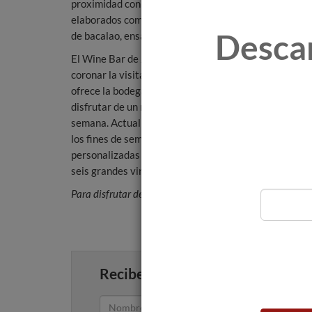
proximidad con pan con tomate, y algunos platillos m
elaborados como las patatas con salsa brava, buñuel
Desca
de bacalao, ensaladilla rusa o hummus de remolacha.
El Wine Bar de Jean Leon es una alternativa ideal pa
coronar la visita y las experiencias enoturísticas que
ofrece la bodega del Penedès o simplemente para
disfrutar de un momento de ocio durante el fin de
semana. Actualmente, la bodega ofrece visitas todos
los fines de semana que finalizan con un maridaje de
personalizadas como ‘Elabora tu propio vino’ o ‘Herit
seis grandes vinos de Jean Leon a través del tiempo.
Para disfrutar del Wine Bar de Jean Leon no es necesario
Recibe artículos como este en tu