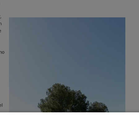
S
r
,
n
e
ino
el