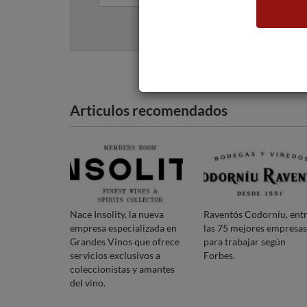
Articulos recomendados
Nace Insolity, la nueva
Raventós Codorníu, ent
empresa especializada en
las 75 mejores empresas
Grandes Vinos que ofrece
para trabajar según
servicios exclusivos a
Forbes.
coleccionistas y amantes
del vino.