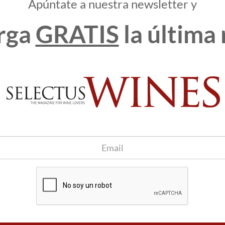
Apúntate a nuestra newsletter y
ás
os
rga
GRATIS
la última 
ra
 cinco vinos y cinco quesos, además de otras experiencias más
age Wine Experience’, una visita y cata con un recorrido por
 realizar reserva previa.
 bandeja de entrada
Apúntame