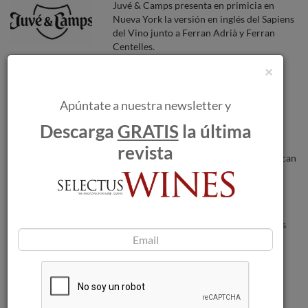
Juvé & Camps presenta en primicia en
Nueva York la versión en inglés del Sapiens
del Vino junto a Ferran Adrià y Ferran
Centelles.
×
Lan 7 Metros, la última innovación de
Bodegas Lan
Apúntate a nuestra newsletter y
Descarga
GRATIS
la última
Los incendios forestales amenazan a las
revista
bodegas a medida que las llamas se acercan
a Burdeos.
Don Fulano Fuerte: Mejor Tequila del
Mundo en el San Francisco World Spirits
Competition 2024.