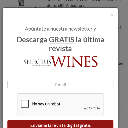
de Torelló Viticultors
×
Fantástica puntuación de Guía Peñín 2021
Apúntate a nuestra newsletter y
para tres vinos de BODEGAS GARGALO,
Descarga
GRATIS
la última
del diseñador Roberto Verino. (Grupo
Bodegas Riojanas)
revista
Los incendios forestales amenazan a las
bodegas a medida que las llamas se acercan
a Burdeos.
Comentarios
Envíame la revista digital gratis