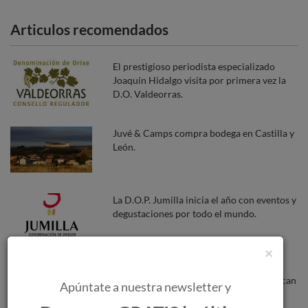
Articulos recomendados
El prestigioso periodista especializado
Joaquín Hidalgo visita por primera vez la
D.O. Valdeorras.
Juvé & Camps compra bodega en Castilla y
León.
La D.O.P. Jumilla inicia el año con eventos y
degustaciones por todo el mundo.
×
Los incendios forestales amenazan a las
bodegas a medida que las llamas se acercan
Apúntate a nuestra newsletter y
a Burdeos.