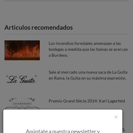
Articulos recomendados
Los incendios forestales amenazan a las
bodegas a medida que las llamas se acercan
a Burdeos.
Sale al mercado una nueva saca de La Guita
en Rama, la Guita en su máxima expresión.
Premio Grand Siècle 2014: Karl Lagerfeld
×
Apóstoles Palo Cortado Muy Viejo VORS,
Apúntate a nuestra newsletter y