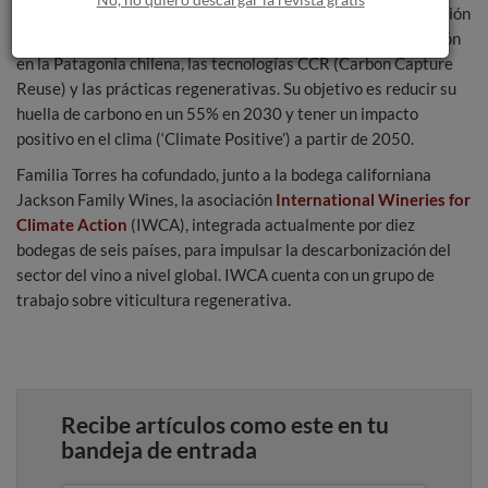
2019. Ahora, Familia Torres orienta sus esfuerzos a la captación
y fijación del CO
, impulsando proyectos como la reforestación
2
en la Patagonia chilena, las tecnologías CCR (Carbon Capture
Reuse) y las prácticas regenerativas. Su objetivo es reducir su
huella de carbono en un 55% en 2030 y tener un impacto
positivo en el clima (‘Climate Positive’) a partir de 2050.
Familia Torres ha cofundado, junto a la bodega californiana
Jackson Family Wines, la asociación
International Wineries for
Climate Action
(IWCA), integrada actualmente por diez
bodegas de seis países, para impulsar la descarbonización del
sector del vino a nivel global. IWCA cuenta con un grupo de
trabajo sobre viticultura regenerativa.
Recibe artículos como este en tu
bandeja de entrada