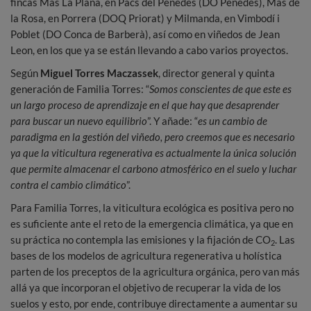
fincas Mas La Plana, en Pacs del Penedès (DO Penedès), Mas de
la Rosa, en Porrera (DOQ Priorat) y Milmanda, en Vimbodí i
Poblet (DO Conca de Barberà), así como en viñedos de Jean
Leon, en los que ya se están llevando a cabo varios proyectos.
Según
Miguel Torres Maczassek
, director general y quinta
generación de Familia Torres: “
Somos conscientes de que este es
un largo proceso de aprendizaje en el que hay que desaprender
para buscar un nuevo equilibrio
”. Y añade: “
es un cambio de
paradigma en la gestión del viñedo, pero creemos que es necesario
ya que la viticultura regenerativa es actualmente la única solución
que permite almacenar el carbono atmosférico en el suelo y luchar
contra el cambio climático
”.
Para Familia Torres, la viticultura ecológica es positiva pero no
es suficiente ante el reto de la emergencia climática, ya que en
su práctica no contempla las emisiones y la fijación de CO
. Las
2
bases de los modelos de agricultura regenerativa u holística
parten de los preceptos de la agricultura orgánica, pero van más
allá ya que incorporan el objetivo de recuperar la vida de los
suelos y esto, por ende, contribuye directamente a aumentar su