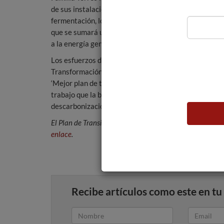
de sus instalaciones en Pacs del Penedès. Uno de ell
fermentación, lo que a su vez mejora su eficiencia ya
que se sumará un cuarto antes de finalizar el año, la
a la energía generada por sus placas solares y calde
Los esfuerzos de Familia Torres para reducir sus emi
Transformación hacia una economía sostenible, celeb
‘Mejor plan de transición para alcanzar el objetivo N
trabajo que la bodega viene haciendo desde hace 15 a
descarbonización para alcanzar la neutralidad de las
El Plan de Transición hacia Net Zero de Miguel Torres S.A
enlace
.
Recibe artículos como este en tu