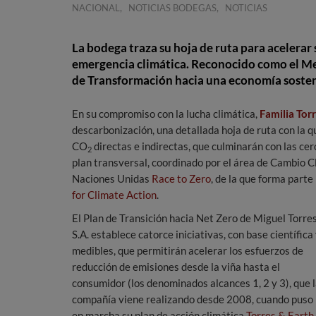
,
,
NACIONAL
NOTICIAS BODEGAS
NOTICIAS
La bodega traza su hoja de ruta para acelerar 
emergencia climática. Reconocido como el Mej
de Transformación hacia una economía sosten
En su compromiso con la lucha climática,
Familia Tor
descarbonización, una detallada hoja de ruta con la 
CO
directas e indirectas, que culminarán con las cer
2
plan transversal, coordinado por el área de Cambio Cli
Naciones Unidas
Race to Zero
, de la que forma part
for Climate Action
.
El Plan de Transición hacia Net Zero de Miguel Torre
S.A. establece catorce iniciativas, con base científica
medibles, que permitirán acelerar los esfuerzos de
reducción de emisiones desde la viña hasta el
consumidor (los denominados alcances 1, 2 y 3), que 
compañía viene realizando desde 2008, cuando puso
en marcha su plan de acción climática
Torres & Earth
.