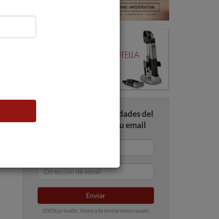
Recibe todas las novedades del
mundo del vino en tu email
Enviar
100% privado. Nunca te enviaremos spam.