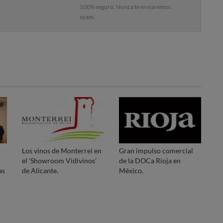
100% seguro. Nunca te enviaremos
spam.
Los vinos de Monterrei en
Gran impulso comercial
el ‘Showroom Vidivinos’
de la DOCa Rioja en
as
de Alicante.
México.
r