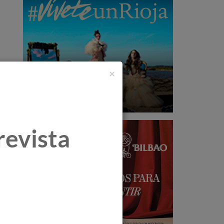
×
revista