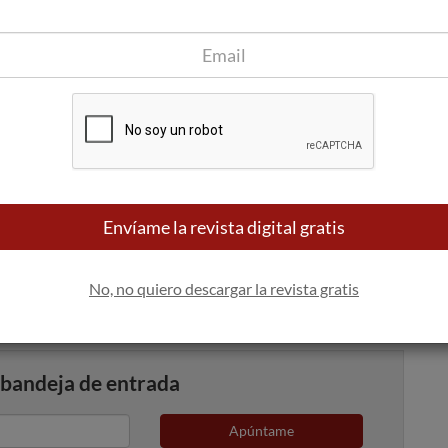
os cubre la zona donde se encuentran los depósitos de
 que quedan protegidos del sol. Gracias a estos proyectos, al
 bodega alcanzará el 50% de autosuficiencia energética gracias
ra de biomasa, en funcionamiento desde 2012.
siones han sido reconocidos en los VIII Premios Expansión de
rados esta semana en Madrid, con la entrega del premio al
et Zero antes de 2050’. Un reconocimiento que ratifica el
ños y que ahora recoge en su detallado plan de
 emisiones de carbono.
Envíame la revista digital gratis
. está disponible en la web de Familia Torres, a través de
este
No, no quiero descargar la revista gratis
 bandeja de entrada
Apúntame