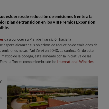
sus esfuerzos de reducción de emisiones frente a la
or plan de transición en los VIII Premios Expansión
ible.
res
da a conocer su Plan de Transición hacia la
que espera alcanzar sus objetivos de reducción de emisiones de
o emisiones netas (
Net Zero
) en 2040. La confección de este
mático de la bodega, está alineado con la iniciativa de las
e Familia Torres como miembro de las
International Wineries
s
 y
la