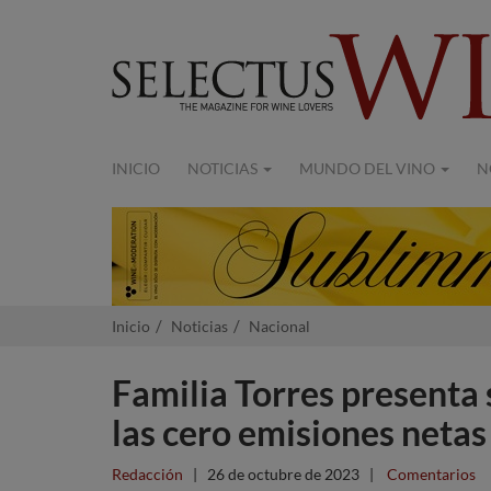
INICIO
NOTICIAS
MUNDO DEL VINO
N
Inicio
Noticias
Nacional
Familia Torres presenta 
las cero emisiones netas
Redacción
|
26 de octubre de 2023
|
Comentarios